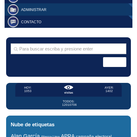
ADMINISTRAR
CONTACTO
HOY:
AYER:
1053
1402
visitas
TODOS:
12010706
Nube de etiquetas
Alan García
APRA
campaña electoral
Alianza Lima