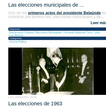
Las elecciones municipales de ...
Uno de los
primeros actos del presidente Belaúnde
fu
convocar, por primera vez, elecciones municipales y de...
Leer má
Etiquetas:
Democracia Cristiana
Elecciones Municipales
Fernando Belaúnde Terry
Lima
Luis Bedoya
Categorías:
Ciencia Política
LUN, 28/09/1998 - 09:44
Las elecciones de 1963