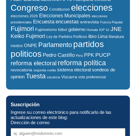
elecciones
Congreso
Constitucion
Elecciones Municipales
elecciones 2026
elecciones
encuestas
Encuesta
entrevista
presidenciales
Fuerza Popular
Fujimori
JNE
gobierno
Fujimorismo
fútbol
Humala
IOP
IU
Keiko Fujimori
libro
Lima
literatura
Ley de Partidos Políticos
partidos
Parlamento
ONPE
medios
politicos
PUCP
Pedro Castillo
PPK
Perú
reforma política
reforma electoral
sistema electoral
revocatoria
sondeos de
segunda vuelta
Tuesta
opinion
Vizcarra
voto preferencial
vacancia
Suscripción
Ingrese su correo electrónico para notificarlo de las
actualizaciones de este blog:
Dirección de correo
Dirección
de