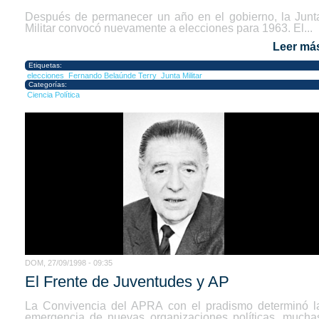
Después de permanecer un año en el gobierno, la Junt
Militar convocó nuevamente a elecciones para 1963. El...
Leer má
Etiquetas:
elecciones
Fernando Belaúnde Terry
Junta Militar
Categorías:
Ciencia Política
DOM, 27/09/1998 - 09:35
El Frente de Juventudes y AP
La Convivencia del APRA con el pradismo determinó l
emergencia de nuevas organizaciones políticas, mucha