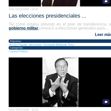
JUE, 03/12/1998 - 10:03
Las elecciones presidenciales ...
Tal como estaba previsto en el plan de transferencia, e
gobierno militar
convocó a elecciones generales para...
Leer má
Etiquetas:
Acción Popular
elecciones
Fernando Belaúnde Terry
Categorías:
Ciencia Política
LUN, 05/10/1998 - 10:20