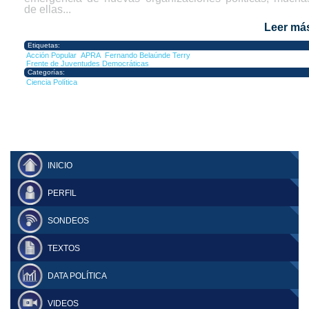
de ellas...
Leer má
Etiquetas:
Acción Popular
APRA
Fernando Belaúnde Terry
Frente de Juventudes Democráticas
Categorías:
Ciencia Política
INICIO
PERFIL
SONDEOS
TEXTOS
DATA POLÍTICA
VIDEOS