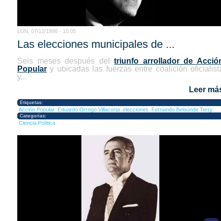
LUN, 07/12/1998 - 10:05
Las elecciones municipales de ...
Seis meses después del
triunfo arrollador de Acció
Popular
y ubicadas las fuerzas entre coalición oficialist
y...
Leer má
Etiquetas:
Acción Popular
Eduardo Orrego Villacorta
elecciones
Fernando Belaúnde Terry
Categorías:
Ciencia Política