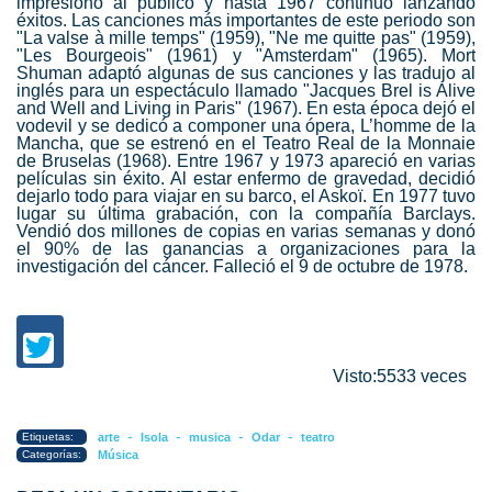
impresionó al público y hasta 1967 continuó lanzando
éxitos. Las canciones más importantes de este periodo son
"La valse à mille temps" (1959), "Ne me quitte pas" (1959),
"Les Bourgeois" (1961) y "Amsterdam" (1965). Mort
Shuman adaptó algunas de sus canciones y las tradujo al
inglés para un espectáculo llamado "Jacques Brel is Alive
and Well and Living in Paris" (1967). En esta época dejó el
vodevil y se dedicó a componer una ópera, L’homme de la
Mancha, que se estrenó en el Teatro Real de la Monnaie
de Bruselas (1968). Entre 1967 y 1973 apareció en varias
películas sin éxito. Al estar enfermo de gravedad, decidió
dejarlo todo para viajar en su barco, el Askoï. En 1977 tuvo
lugar su última grabación, con la compañía Barclays.
Vendió dos millones de copias en varias semanas y donó
el 90% de las ganancias a organizaciones para la
investigación del cáncer. Falleció el 9 de octubre de 1978.
Visto:5533 veces
-
-
-
-
Etiquetas:
arte
Isola
musica
Odar
teatro
Categorías:
Música