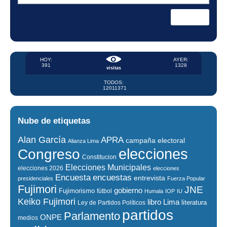
HOY:
AYER:
391
1328
visitas
TODOS:
12011371
Nube de etiquetas
Alan García
APRA
campaña electoral
Alianza Lima
elecciones
Congreso
Constitucion
Elecciones Municipales
elecciones 2026
elecciones
encuestas
Encuesta
entrevista
presidenciales
Fuerza Popular
Fujimori
JNE
gobierno
Fujimorismo
fútbol
Humala
IOP
IU
Keiko Fujimori
libro
Lima
literatura
Ley de Partidos Políticos
partidos
Parlamento
ONPE
medios