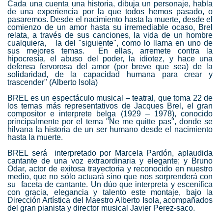
Cada una cuenta una historia, dibuja un personaje, habla
de una experiencia por la que todos hemos pasado, o
pasaremos. Desde el nacimiento hasta la muerte, desde el
comienzo de un amor hasta su irremediable ocaso, Brel
relata, a través de sus canciones, la vida de un hombre
cualquiera, la del "siguiente", como lo llama en uno de
sus mejores temas. En ellas, arremete contra la
hipocresía, el abuso del poder, la idiotez, y hace una
defensa fervorosa del amor (por breve que sea) de la
solidaridad, de la capacidad humana para crear y
trascender" (Alberto Isola)
BREL es un espectáculo musical – teatral, que toma 22 de
los temas más representativos de Jacques Brel, el gran
compositor e interprete belga (1929 – 1978), conocido
principalmente por el tema "Ne me quitte pas", donde se
hilvana la historia de un ser humano desde el nacimiento
hasta la muerte.
BREL será interpretado por Marcela Pardón, aplaudida
cantante de una voz extraordinaria y elegante; y Bruno
Odar, actor de exitosa trayectoria y reconocido en nuestro
medio, que no sólo actuará sino que nos sorprenderá con
su faceta de cantante. Un dúo que interpreta y escenifica
con gracia, elegancia y talento este montaje, bajo la
Dirección Artística del Maestro Alberto Isola, acompañados
del gran pianista y director musical Javier Perez-saco.