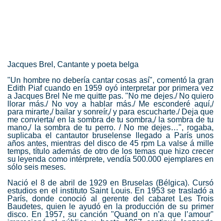
Jacques Brel, Cantante y poeta belga
"Un hombre no debería cantar cosas así", comentó la gran
Edith Piaf cuando en 1959 oyó interpretar por primera vez
a Jacques Brel Ne me quitte pas. "No me dejes./ No quiero
llorar más./ No voy a hablar más./ Me esconderé aquí,/
para mirarte,/ bailar y sonreír,/ y para escucharte./ Deja que
me convierta/ en la sombra de tu sombra,/ la sombra de tu
mano,/ la sombra de tu perro. / No me dejes…", rogaba,
suplicaba el cantautor bruselense llegado a París unos
años antes, mientras del disco de 45 rpm La valse á mille
temps, título además de otro de los temas que hizo crecer
su leyenda como intérprete, vendía 500.000 ejemplares en
sólo seis meses.
Nació el 8 de abril de 1929 en Bruselas (Bélgica). Cursó
estudios en el instituto Saint Louis. En 1953 se trasladó a
París, donde conoció al gerente del cabaret Les Trois
Baudetes, quien le ayudó en la producción de su primer
disco. En 1957, su canción "Quand on n’a que l’amour"