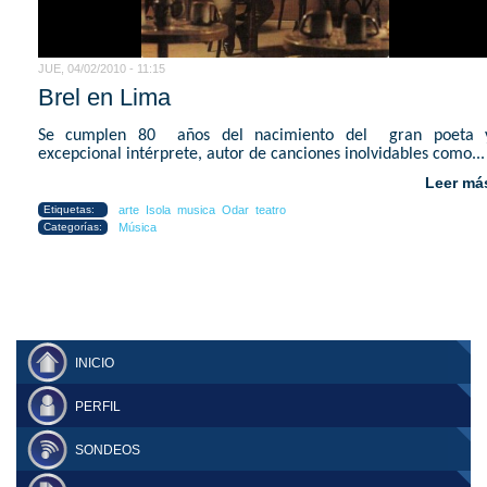
JUE, 04/02/2010 - 11:15
Brel en Lima
Se cumplen 80 años del nacimiento del gran poeta 
excepcional intérprete, autor de canciones inolvidables como...
Leer má
Etiquetas:
arte
Isola
musica
Odar
teatro
Categorías:
Música
INICIO
PERFIL
SONDEOS