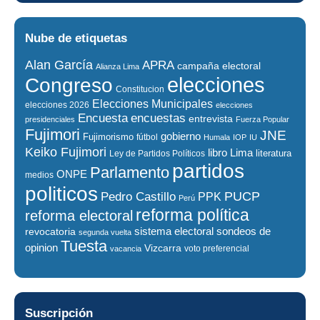
Nube de etiquetas
Alan García
APRA
campaña electoral
Alianza Lima
elecciones
Congreso
Constitucion
Elecciones Municipales
elecciones 2026
elecciones
encuestas
Encuesta
entrevista
presidenciales
Fuerza Popular
Fujimori
JNE
gobierno
Fujimorismo
fútbol
Humala
IOP
IU
Keiko Fujimori
libro
Lima
literatura
Ley de Partidos Políticos
partidos
Parlamento
ONPE
medios
politicos
PUCP
Pedro Castillo
PPK
Perú
reforma política
reforma electoral
sistema electoral
revocatoria
sondeos de
segunda vuelta
Tuesta
opinion
Vizcarra
voto preferencial
vacancia
Suscripción