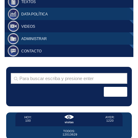
TEXTOS
DATA POLÍTICA
VIDEOS
ADMINISTRAR
CONTACTO
HOY:
AYER:
100
1220
visitas
TODOS:
12013629