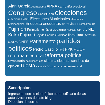
Alan García
APRA
campaña electoral
Alianza Lima
elecciones
Congreso
Constitucion
Elecciones Municipales
elecciones 2026
elecciones
encuestas
Encuesta
entrevista
presidenciales
Fuerza Popular
Fujimori
JNE
gobierno
Fujimorismo
fútbol
Humala
IOP
IU
Keiko Fujimori
libro
Lima
literatura
Ley de Partidos Políticos
partidos
Parlamento
ONPE
medios
politicos
PUCP
Pedro Castillo
PPK
Perú
reforma política
reforma electoral
sistema electoral
revocatoria
sondeos de
segunda vuelta
Tuesta
opinion
Vizcarra
voto preferencial
vacancia
Suscripción
Ingrese su correo electrónico para notificarlo de las
actualizaciones de este blog:
Dirección de correo