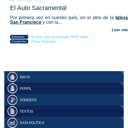
VIE, 18/07/2008 - 23:12
El Auto Sacramental
Por primera vez en nuestro país, en el atrio de la
Iglesi
San Francisco
y con la...
Leer má
Etiquetas:
90 años
Auto Sacramental
PUCP
teatro
Categorías:
Temas Generales
INICIO
PERFIL
SONDEOS
TEXTOS
DATA POLÍTICA