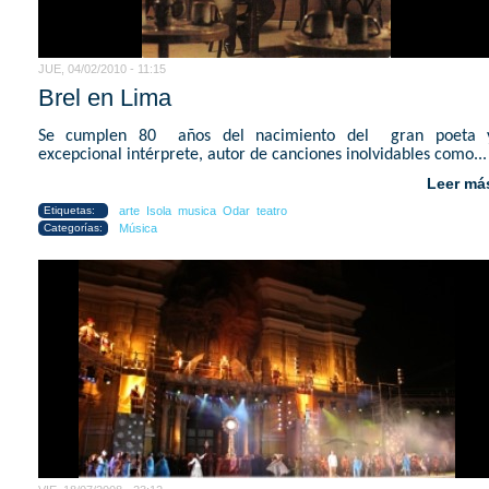
JUE, 04/02/2010 - 11:15
Brel en Lima
Se cumplen 80 años del nacimiento del gran poeta 
excepcional intérprete, autor de canciones inolvidables como...
Leer má
Etiquetas:
arte
Isola
musica
Odar
teatro
Categorías:
Música