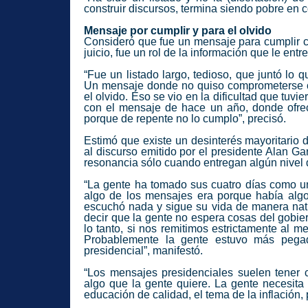
construir discursos, termina siendo pobre en 
Mensaje por cumplir y para el olvido
Consideró que fue un mensaje para cumplir 
juicio, fue un rol de la información que le ent
“Fue un listado largo, tedioso, que juntó lo 
Un mensaje donde no quiso comprometerse c
el olvido. Eso se vio en la dificultad que tu
con el mensaje de hace un año, donde ofrec
porque de repente no lo cumplo”, precisó.
Estimó que existe un desinterés mayoritario d
al discurso emitido por el presidente Alan Ga
resonancia sólo cuando entregan algún nivel 
“La gente ha tomado sus cuatro días como un
algo de los mensajes era porque había algo
escuchó nada y sigue su vida de manera natu
decir que la gente no espera cosas del gobie
lo tanto, si nos remitimos estrictamente al m
Probablemente la gente estuvo más pegada
presidencial”, manifestó.
“Los mensajes presidenciales suelen tener 
algo que la gente quiere. La gente necesit
educación de calidad, el tema de la inflación,