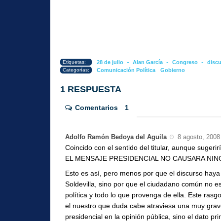
-
-
-
Etiquetas:
28 de julio
Alan García
Congreso
discu
Categorías:
Comunicación Política
Gobierno
1 RESPUESTA
Comentarios
1
Adolfo Ramón Bedoya del Aguila
8 agosto, 2008
Coincido con el sentido del titular, aunque suge
EL MENSAJE PRESIDENCIAL NO CAUSARA NING
Esto es así, pero menos por que el discurso hay
Soldevilla, sino por que el ciudadano común no es
política y todo lo que provenga de ella. Este rasgo
el nuestro que duda cabe atraviesa una muy grave
presidencial en la opinión pública, sino el dato pr