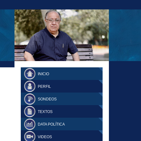
23-11-18 MAURICIO MALCA POPOVICH
FERNANDO TUESTA SUPLEMENTO
INICIO
DOMINGO
PERFIL
SONDEOS
TEXTOS
DATA POLÍTICA
VIDEOS