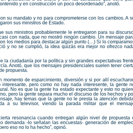
contenido y en construcción un poco desordenado”, anotó.
con su mandato y no para comprometerse con los cambios. A s
regaron sus ministros de Estado.
que sus ministros probablemente le entregaron para su discurso
asi con nada, que no mostró ningún cambio. Un mensaje par
vieron los medios para destacar algún punto (…) Si lo comparamo
ió y no se cumplió, la idea quizás era mejor no ofrezco nad
e la ciudadanía por la política y sin grandes expectativas frent
rcía. Anotó, que los mensajes presidenciales suelen tener ciert
de propuesta.
 momento de esparcimiento, diversión y si por allí escucharo
 interesante, pero como no hay nada interesente, la gente n
ral. No es que la gente ha estado expectante y esto no quier
rno, pero la gente separa mucho el discurso de los hechos y po
ensaje, hay temas que la gente no le presta la atención debida
 a su televisor, viendo la parada militar que el mensaj
cierta resonancia cuando entregan algún nivel de propuesta 
a o demanda -lo señalan las encuestas- generación de empleo
 pero eso no lo ha hecho”, opinó.