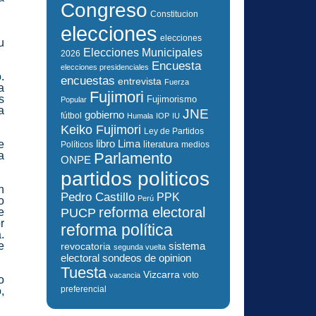
Congreso
Constitucion
elecciones
elecciones
u
Elecciones Municipales
2026
Encuesta
elecciones presidenciales
.
encuestas
entrevista
Fuerza
a
Fujimori
s
Fujimorismo
Popular
a
JNE
gobierno
fútbol
Humala
IOP
IU
Keiko Fujimori
Ley de Partidos
e
libro
Lima
literatura
Políticos
medios
a
Parlamento
ONPE
partidos politicos
n
Pedro Castillo
PPK
Perú
o
reforma electoral
e
PUCP
r
reforma política
.
e
sistema
revocatoria
segunda vuelta
electoral
sondeos de opinion
Tuesta
Vizcarra
voto
vacancia
o
preferencial
,