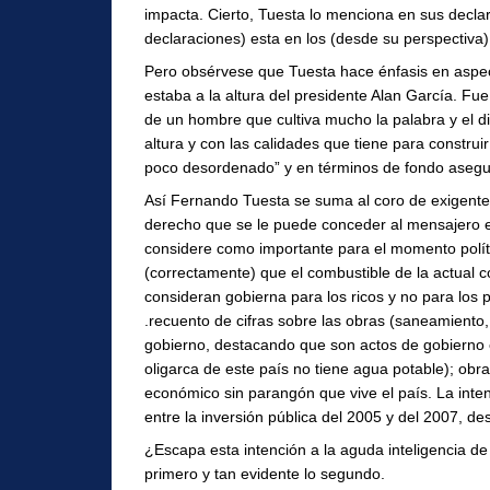
impacta. Cierto, Tuesta lo menciona en sus decla
declaraciones) esta en los (desde su perspectiva
Pero obsérvese que Tuesta hace énfasis en aspec
estaba a la altura del presidente Alan García. Fue
de un hombre que cultiva mucho la palabra y el dis
altura y con las calidades que tiene para constru
poco desordenado” y en términos de fondo asegu
Así Fernando Tuesta se suma al coro de exigentes
derecho que se le puede conceder al mensajero es
considere como importante para el momento políti
(correctamente) que el combustible de la actual 
consideran gobierna para los ricos y no para los 
.recuento de cifras sobre las obras (saneamiento, 
gobierno, destacando que son actos de gobierno 
oligarca de este país no tiene agua potable); obr
económico sin parangón que vive el país. La inten
entre la inversión pública del 2005 y del 2007, d
¿Escapa esta intención a la aguda inteligencia de
primero y tan evidente lo segundo.