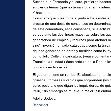
Sucede que Fernando y el coro, prefieren hacerse
en ciertos temas (que no tenían lugar en la intenc
Y hacen mal
Considero que nuestro país, junto a los ajustes e
precisa de una dosis de consensos en determinada
de este comentario, esos consensos, si la actitud 
sordos ante las dos líneas maestras sobre las que
generadora de empleo y recursos para atender la
sino), inversión privada catalogada como la única 
riqueza generada en obras y medidas como la ley
como Julio Cotler, la caricatura, (véase comenta
Francke: la ruindad (léase artículo en la Republi
poblados en la sierra)
El gobierno tiene un rumbo: Es absolutamente ci
gruesos), torpezas y vacíos que sorprenden (los
pero, pese a lo que digan los inquisidores, de qu
Perú, “sin embargo se mueve” o mejor “sin emba
Adolfo Bedoya
Responder