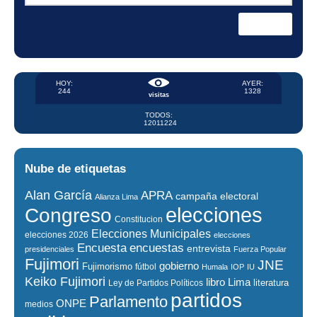
HOY:
AYER:
244
1328
visitas
TODOS:
12011224
Nube de etiquetas
Alan García
APRA
campaña electoral
Alianza Lima
elecciones
Congreso
Constitucion
Elecciones Municipales
elecciones 2026
elecciones
encuestas
Encuesta
entrevista
presidenciales
Fuerza Popular
Fujimori
JNE
gobierno
Fujimorismo
fútbol
Humala
IOP
IU
Keiko Fujimori
libro
Lima
literatura
Ley de Partidos Políticos
partidos
Parlamento
ONPE
medios