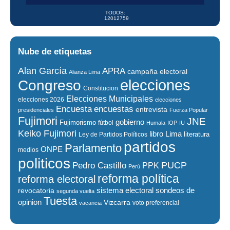
TODOS:
12012759
Nube de etiquetas
Alan García
APRA
campaña electoral
Alianza Lima
elecciones
Congreso
Constitucion
Elecciones Municipales
elecciones 2026
elecciones
encuestas
Encuesta
entrevista
presidenciales
Fuerza Popular
Fujimori
JNE
gobierno
Fujimorismo
fútbol
Humala
IOP
IU
Keiko Fujimori
libro
Lima
literatura
Ley de Partidos Políticos
partidos
Parlamento
ONPE
medios
politicos
PUCP
Pedro Castillo
PPK
Perú
reforma política
reforma electoral
sistema electoral
revocatoria
sondeos de
segunda vuelta
Tuesta
opinion
Vizcarra
voto preferencial
vacancia