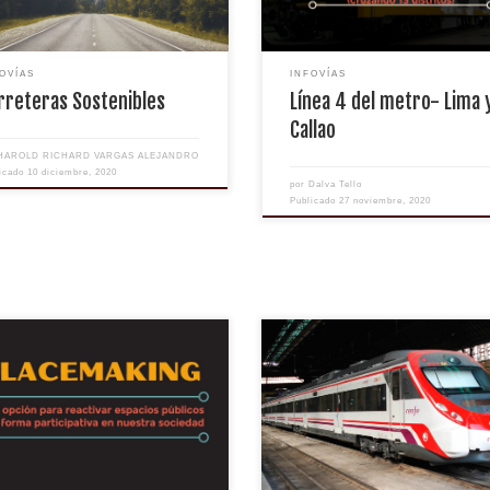
OVÍAS
INFOVÍAS
rreteras Sostenibles
Línea 4 del metro- Lima 
Callao
HAROLD RICHARD VARGAS ALEJANDRO
licado
10 diciembre, 2020
por
Dalva Tello
Publicado
27 noviembre, 2020
En las publicaciones previas, se
introdujo el concepto de Tren de
Cercanías y se intentó resaltar el
impacto económico y social de dic
medio de transporte en Madrid. El
ferrocarril, si es explotado
eficientemente, es un eslabón