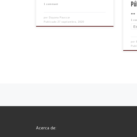
Pú
1 comment
…
por
Dayana Pauccar
1 c
Publicado
27 septiembre, 2020
E
por
Pub
Posts navigation
Acerca de: