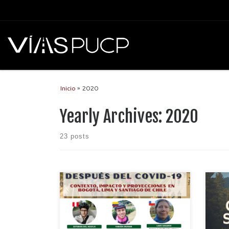
Inicio
»
2020
Yearly Archives:
2020
23 posts
Estimada comunidad: La alianza Vías
PUCP, Cesitran y ANEIC-UN se
complace en invitarlos al primer trabajo
en conjunto, el conversatorio:
“Bicicleta durante y después del