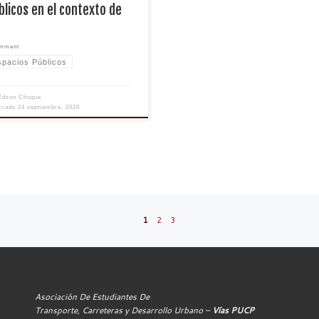
blicos en el contexto de
omment
spacios Públicos
Edson Choque
licado
24 septiembre, 2020
1
2
3
Asociación De Estudiantes De
Transporte, Carreteras y Desarrollo Urbano –
Vías PUCP