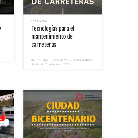
INFOVÍAS
y
Tecnologías para el
mantenimiento de
carreteras
por
HAROLD RICHARD VARGAS ALEJANDRO
Publicado
7 noviembre, 2020
ho