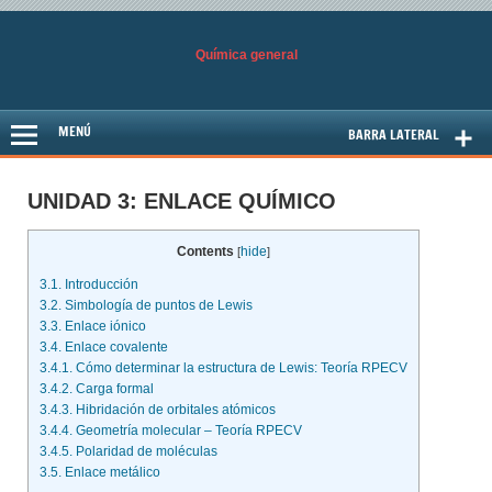
Química general
Otro sitio más de Blog PUCP
MENÚ
BARRA LATERAL
UNIDAD 3: ENLACE QUÍMICO
Contents
hide
[
]
3.1. Introducción
3.2. Simbología de puntos de Lewis
3.3. Enlace iónico
3.4. Enlace covalente
3.4.1. Cómo determinar la estructura de Lewis: Teoría RPECV
3.4.2. Carga formal
3.4.3. Hibridación de orbitales atómicos
3.4.4. Geometría molecular – Teoría RPECV
3.4.5. Polaridad de moléculas
3.5. Enlace metálico