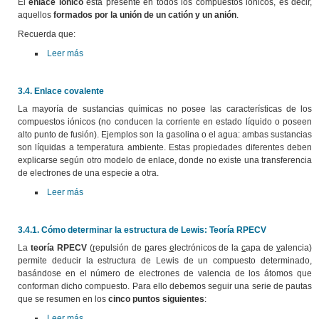
El
enlace iónico
está presente en todos los compuestos iónicos, es decir,
aquellos
formados por la unión de un catión y un anión
.
Recuerda que:
Leer más
3.4. Enlace covalente
La mayoría de sustancias químicas no posee las características de los
compuestos iónicos (no conducen la corriente en estado líquido o poseen
alto punto de fusión). Ejemplos son la gasolina o el agua: ambas sustancias
son líquidas a temperatura ambiente. Estas propiedades diferentes deben
explicarse según otro modelo de enlace, donde no existe una transferencia
de electrones de una especie a otra.
Leer más
3.4.1. Cómo determinar la estructura de Lewis: Teoría RPECV
La
teoría RPECV
(
r
epulsión de
p
ares
e
lectrónicos de la
c
apa de
v
alencia)
permite deducir la estructura de Lewis de un compuesto determinado,
basándose en el número de electrones de valencia de los átomos que
conforman dicho compuesto. Para ello debemos seguir una serie de pautas
que se resumen en los
cinco puntos siguientes
:
Leer más