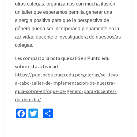
otras colegas, organizamos con mucha ilusión
un taller que esperamos permita generar una
sinergia positiva
para que la perspectiva de
género pueda ser incorporada plenamente en la
actividad docente e investigadora de nuestros/as
.
colegas
Les comparto la nota que salió en Punto.edu
sobre esta actividad:
https://puntoedu.pucp.edu.pe/galerias/se-llevo-
a-cabo-taller-de-implementacion-de-nuestra-
guia-sobre-enfoque-de-genero-para-docentes-
de-derecho/
Fa
T
C
ce
wi
o
b
tt
m