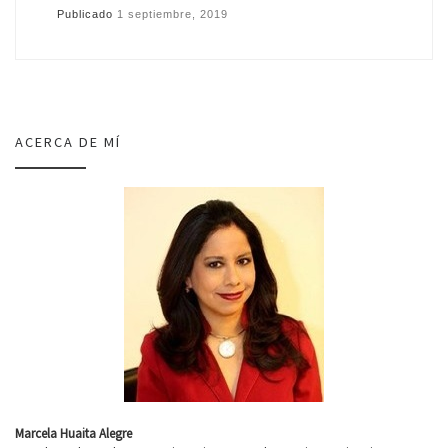
o
er
p
Publicado
1 septiembre, 2019
o
ar
k
tir
ACERCA DE MÍ
Marcela Huaita Alegre