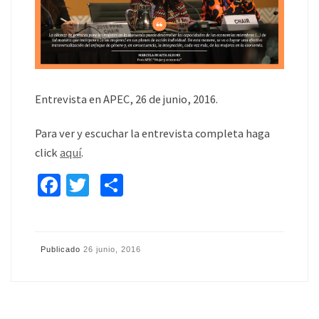
Entrevista en APEC, 26 de junio, 2016.
Para ver y escuchar la entrevista completa haga
click
aquí
.
Fa
T
C
ce
wi
o
b
tt
m
o
er
p
Publicado
26 junio, 2016
o
ar
k
tir