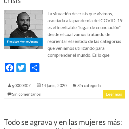
crisis
La situación de crisis que vivimos,
asociada a la pandemia del COVID-19,
es el inevitable “lugar de enunciación”
desde el cual vamos tratando de
reorientar el sentido de las categorías
que veníamos utilizando para
comprender el mundo. Es lo que
F
T
C
ac
w
o
e
itt
m
g0000307
14 junio, 2020
Sin categoría
b
er
p
Sin comentarios
Leer más
o
ar
o
ti
k
r
Todo se agrava y en las mujeres más: