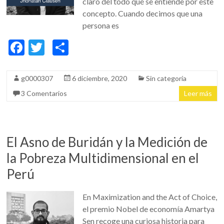
claro del todo qué se entiende por este
concepto. Cuando decimos que una
persona es
F
T
C
ac
w
o
e
itt
m
g0000307
6 diciembre, 2020
Sin categoría
b
er
p
3 Comentarios
Leer más
o
ar
o
ti
k
r
El Asno de Buridán y la Medición de
la Pobreza Multidimensional en el
Perú
En Maximization and the Act of Choice,
el premio Nobel de economía Amartya
Sen recoge una curiosa historia para