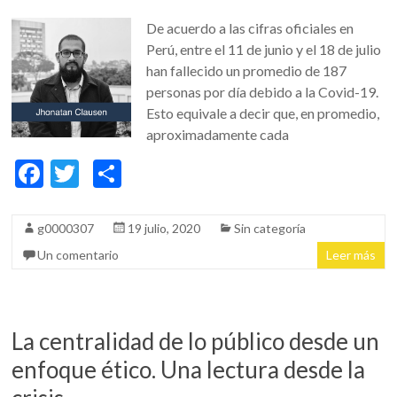
De acuerdo a las cifras oficiales en
Perú, entre el 11 de junio y el 18 de julio
han fallecido un promedio de 187
personas por día debido a la Covid-19.
Esto equivale a decir que, en promedio,
aproximadamente cada
F
T
C
ac
w
o
e
itt
m
g0000307
19 julio, 2020
Sin categoría
b
er
p
Un comentario
Leer más
o
ar
o
ti
k
r
La centralidad de lo público desde un
enfoque ético. Una lectura desde la