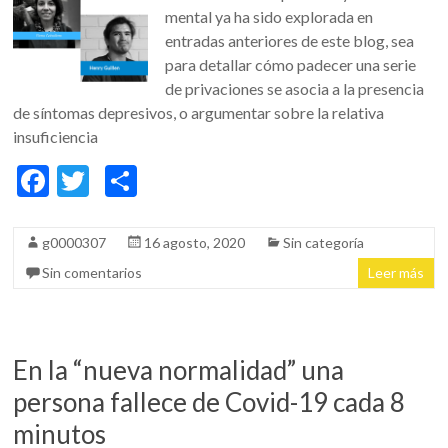
mental ya ha sido explorada en
entradas anteriores de este blog, sea
para detallar cómo padecer una serie
de privaciones se asocia a la presencia
de síntomas depresivos, o argumentar sobre la relativa
insuficiencia
F
T
C
ac
w
o
e
itt
m
g0000307
16 agosto, 2020
Sin categoría
b
er
p
Sin comentarios
Leer más
o
ar
o
ti
k
r
En la “nueva normalidad” una
persona fallece de Covid-19 cada 8
minutos