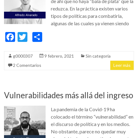
de ahí que no haya “bala de plata” que la
reduzca. En la práctica existen varios
tipos de políticas para combatirla,
algunas de las cuales ya vienen siendo
F
T
C
ac
w
o
e
itt
m
g0000307
9 febrero, 2021
Sin categoría
b
er
p
2 Comentarios
Leer más
o
ar
o
ti
k
r
Vulnerabilidades más allá del ingreso
La pandemia de la Covid-19 ha
colocado el término “vulnerabilidad” en
el discurso de política y en los medios.
No obstante, parece no quedar muy