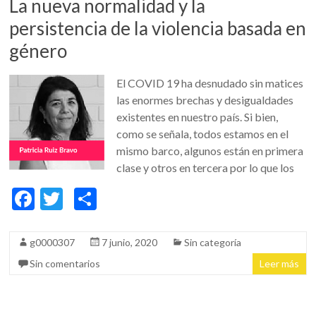
La nueva normalidad y la
persistencia de la violencia basada en
género
El COVID 19 ha desnudado sin matices
las enormes brechas y desigualdades
existentes en nuestro país. Si bien,
como se señala, todos estamos en el
mismo barco, algunos están en primera
clase y otros en tercera por lo que los
F
T
C
ac
w
o
e
itt
m
g0000307
7 junio, 2020
Sin categoría
b
er
p
Sin comentarios
Leer más
o
ar
o
ti