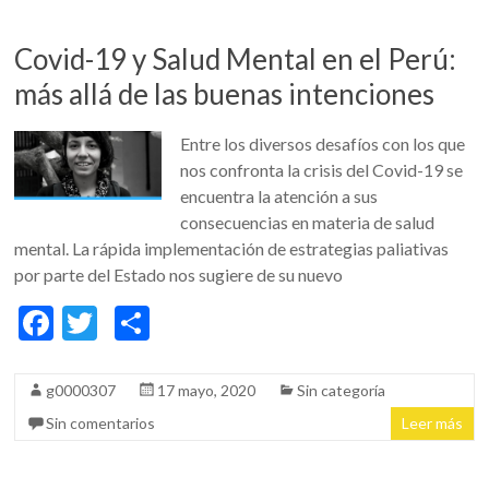
o
ti
k
r
Covid-19 y Salud Mental en el Perú:
más allá de las buenas intenciones
Entre los diversos desafíos con los que
nos confronta la crisis del Covid-19 se
encuentra la atención a sus
consecuencias en materia de salud
mental. La rápida implementación de estrategias paliativas
por parte del Estado nos sugiere de su nuevo
F
T
C
ac
w
o
e
itt
m
g0000307
17 mayo, 2020
Sin categoría
b
er
p
Sin comentarios
Leer más
o
ar