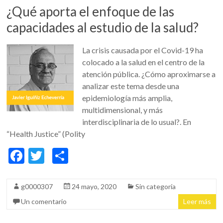
k
r
¿Qué aporta el enfoque de las
capacidades al estudio de la salud?
La crisis causada por el Covid-19 ha
colocado a la salud en el centro de la
atención pública. ¿Cómo aproximarse a
analizar este tema desde una
epidemiología más amplia,
multidimensional, y más
interdisciplinaria de lo usual?. En
“Health Justice” (Polity
F
T
C
ac
w
o
e
itt
m
g0000307
24 mayo, 2020
Sin categoría
b
er
p
Un comentario
Leer más
o
ar