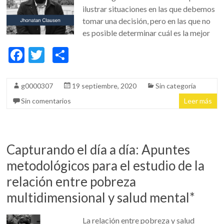
ilustrar situaciones en las que debemos
tomar una decisión, pero en las que no
es posible determinar cuál es la mejor
F
T
C
ac
w
o
e
itt
m
g0000307
19 septiembre, 2020
Sin categoría
b
er
p
Sin comentarios
Leer más
o
ar
o
ti
k
r
Capturando el día a día: Apuntes
metodológicos para el estudio de la
relación entre pobreza
multidimensional y salud mental*
La relación entre pobreza y salud