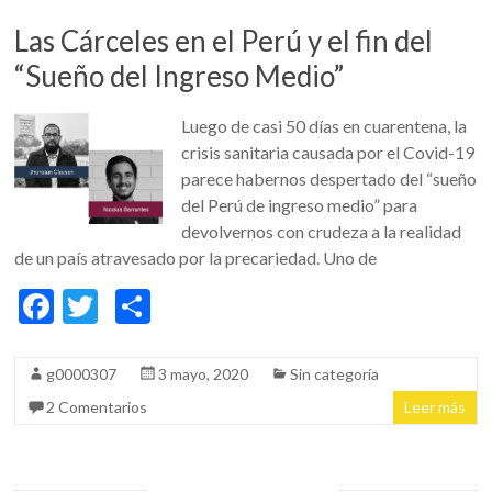
o
ti
k
r
Las Cárceles en el Perú y el fin del
“Sueño del Ingreso Medio”
Luego de casi 50 días en cuarentena, la
crisis sanitaria causada por el Covid-19
parece habernos despertado del “sueño
del Perú de ingreso medio” para
devolvernos con crudeza a la realidad
de un país atravesado por la precariedad. Uno de
F
T
C
ac
w
o
e
itt
m
g0000307
3 mayo, 2020
Sin categoría
b
er
p
2 Comentarios
Leer más
o
ar
o
ti