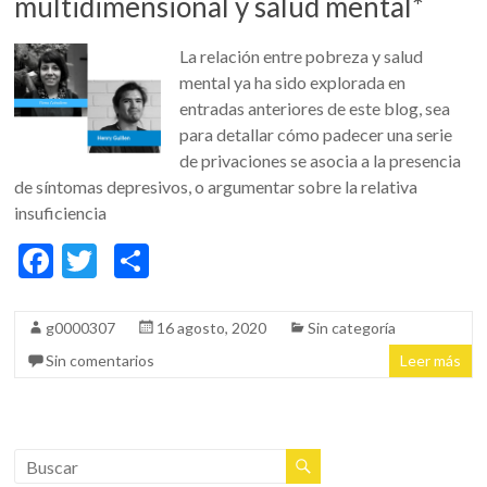
multidimensional y salud mental*
La relación entre pobreza y salud
mental ya ha sido explorada en
entradas anteriores de este blog, sea
para detallar cómo padecer una serie
de privaciones se asocia a la presencia
de síntomas depresivos, o argumentar sobre la relativa
insuficiencia
F
T
C
ac
w
o
e
itt
m
g0000307
16 agosto, 2020
Sin categoría
b
er
p
Sin comentarios
Leer más
o
ar
o
ti
k
r