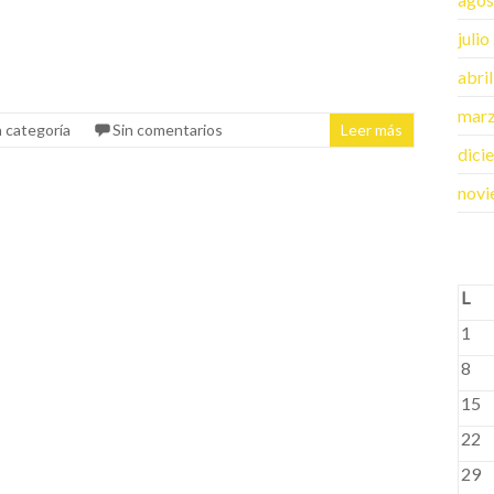
juli
abri
mar
n categoría
Sin comentarios
Leer más
dici
novi
L
1
8
15
22
29