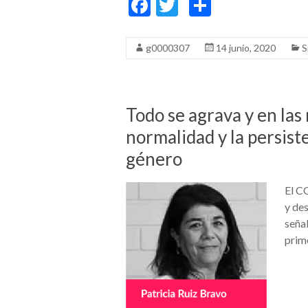
F
T
C
ac
w
o
e
itt
m
g0000307
14 junio, 2020
S
b
er
p
o
ar
o
ti
Todo se agrava y en las
k
r
normalidad y la persist
género
El C
y des
seña
prime