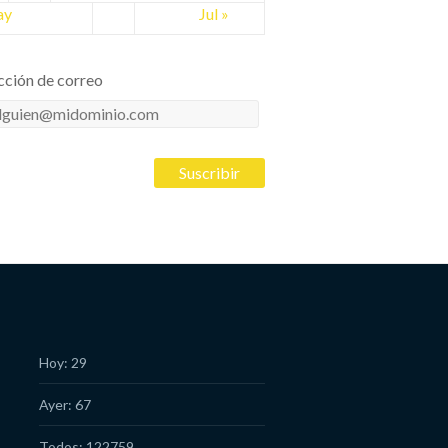
ay
Jul »
cción de correo
cción
eo
Hoy: 29
Ayer: 67
Todos: 122759