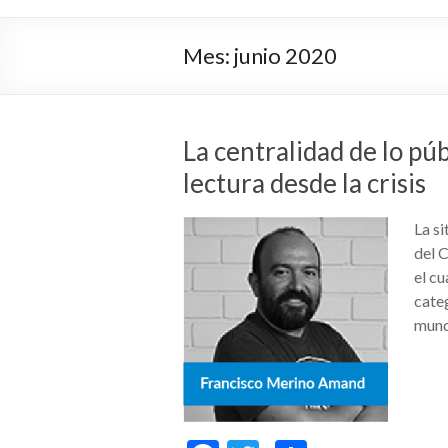
Mes:
junio 2020
La centralidad de lo pú
lectura desde la crisis
La si
del 
el cu
cate
mund