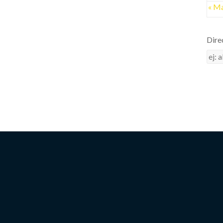
« M
Dire
Dire
de
corr