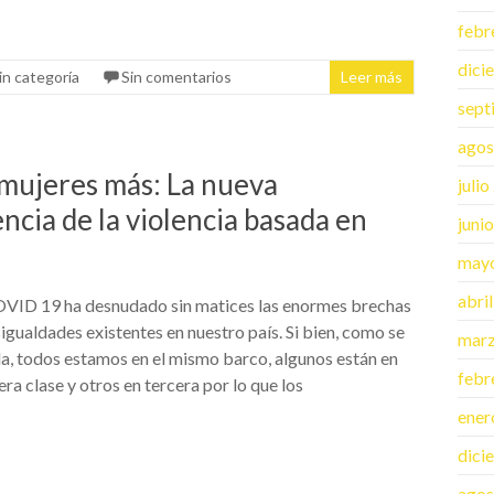
febr
dici
in categoría
Sin comentarios
Leer más
sept
agos
 mujeres más: La nueva
juli
encia de la violencia basada en
juni
may
abri
OVID 19 ha desnudado sin matices las enormes brechas
igualdades existentes en nuestro país. Si bien, como se
mar
la, todos estamos en el mismo barco, algunos están en
febr
ra clase y otros en tercera por lo que los
ener
dici
agos