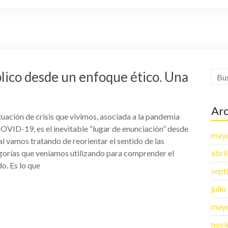
blico desde un enfoque ético. Una
Arc
tuación de crisis que vivimos, asociada a la pandemia
COVID-19, es el inevitable “lugar de enunciación” desde
may
al vamos tratando de reorientar el sentido de las
gorías que veníamos utilizando para comprender el
abri
o. Es lo que
sept
juli
may
novi