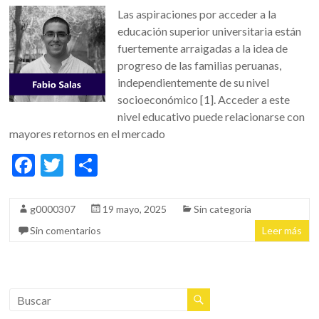
Las aspiraciones por acceder a la
educación superior universitaria están
fuertemente arraigadas a la idea de
progreso de las familias peruanas,
independientemente de su nivel
socioeconómico [1]. Acceder a este
nivel educativo puede relacionarse con
mayores retornos en el mercado
F
T
C
ac
w
o
e
itt
m
g0000307
19 mayo, 2025
Sin categoría
b
er
p
Sin comentarios
Leer más
o
ar
o
ti
k
r