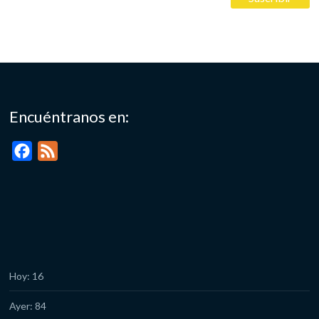
Encuéntranos en:
F
F
a
e
c
e
e
d
b
o
o
Hoy: 16
k
Ayer: 84