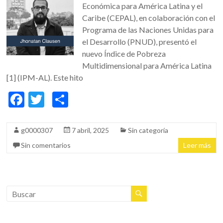
Económica para América Latina y el
Caribe (CEPAL), en colaboración con el
Programa de las Naciones Unidas para
el Desarrollo (PNUD), presentó el
nuevo Índice de Pobreza
Multidimensional para América Latina
[1] (IPM-AL). Este hito
F
T
C
ac
w
o
e
itt
m
g0000307
7 abril, 2025
Sin categoría
b
er
p
Sin comentarios
Leer más
o
ar
o
ti
k
r