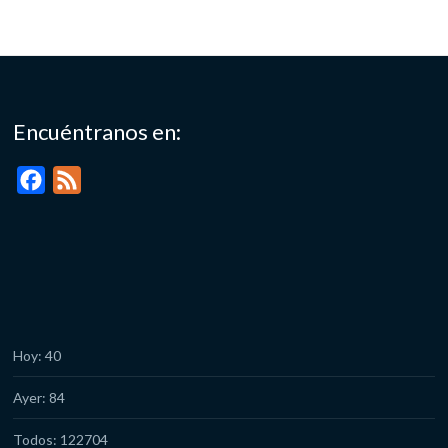
Encuéntranos en:
F
F
a
e
c
e
e
d
b
o
o
Hoy: 40
k
Ayer: 84
Todos: 122704