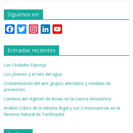
Síguenos en:
F
T
In
Li
Y
ac
w
st
n
o
e
itt
a
k
u
Entradas recientes
b
er
gr
e
T
o
a
dI
u
Las Ciudades Esponja
o
m
n
b
Los jóvenes y el reto del agua
k
e
Contaminación del aire: grupos afectados y medidas de
prevención
C
Cambios del régimen de lluvias en la cuenca Amazónica
h
Análisis Crítico de la Minería Ilegal y sus Consecuencias en la
a
Reserva Natural de Tambopata
n