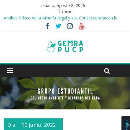
sábado, agosto 8, 2026
Último:
Análisis Crítico de la Minería Ilegal y sus Consecuencias en la
Reserva Natural de Tambopata
Las Ciudades Esponja
Los jóvenes y el reto del agua
Contaminación del aire: grupos afectados y medidas de
prevención
Cambios del régimen de lluvias en la cuenca Amazónica
Seguir
Día:
10 junio, 2022