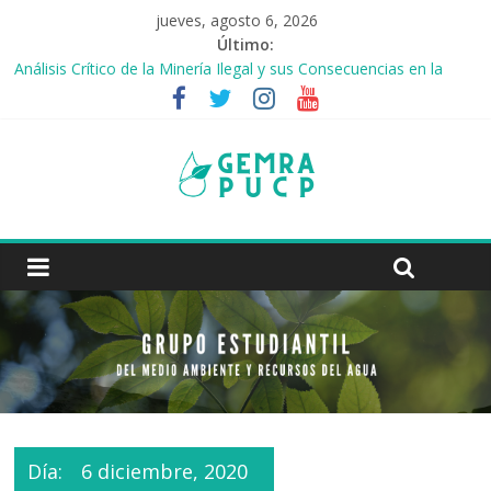
jueves, agosto 6, 2026
Último:
Análisis Crítico de la Minería Ilegal y sus Consecuencias en la
Reserva Natural de Tambopata
Las Ciudades Esponja
Los jóvenes y el reto del agua
Contaminación del aire: grupos afectados y medidas de
prevención
Cambios del régimen de lluvias en la cuenca Amazónica
Día:
6 diciembre, 2020