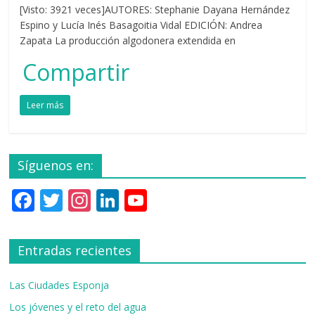
[Visto: 3921 veces]AUTORES: Stephanie Dayana Hernández
Espino y Lucía Inés Basagoitia Vidal EDICIÓN: Andrea
Zapata La producción algodonera extendida en
Compartir
Leer más
Síguenos en:
F
T
In
Li
Y
ac
w
st
n
o
e
itt
a
k
u
Entradas recientes
b
er
gr
e
T
o
a
dI
u
Las Ciudades Esponja
o
m
n
b
Los jóvenes y el reto del agua