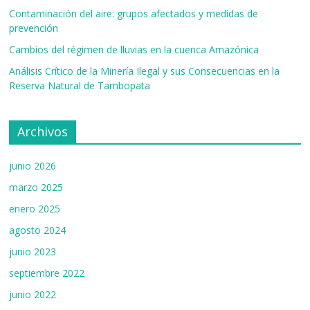
k
e
Contaminación del aire: grupos afectados y medidas de
prevención
C
Cambios del régimen de lluvias en la cuenca Amazónica
h
Análisis Crítico de la Minería Ilegal y sus Consecuencias en la
a
Reserva Natural de Tambopata
n
n
Archivos
el
junio 2026
marzo 2025
enero 2025
agosto 2024
junio 2023
septiembre 2022
junio 2022