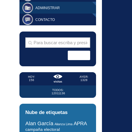
ADMINISTRAR
CONTACTO
HOY:
AYER:
156
1328
visitas
TODOS:
12011136
Nube de etiquetas
Alan García
APRA
Alianza Lima
campaña electoral