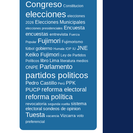
Congreso
Constitucion
elecciones
elecciones
Elecciones Municipales
2026
Encuesta
elecciones presidenciales
encuestas
entrevista
Fuerza
Fujimori
Fujimorismo
Popular
JNE
gobierno
fútbol
Humala
IOP
IU
Keiko Fujimori
Ley de Partidos
libro
Lima
literatura
Políticos
medios
Parlamento
ONPE
partidos politicos
Pedro Castillo
PPK
Perú
reforma electoral
PUCP
reforma política
sistema
revocatoria
segunda vuelta
electoral
sondeos de opinion
Tuesta
Vizcarra
voto
vacancia
preferencial