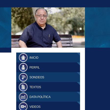
23-11-18 MAURICIO MALCA POPOVICH
FERNANDO TUESTA SUPLEMENTO
INICIO
DOMINGO
PERFIL
SONDEOS
TEXTOS
DATA POLÍTICA
VIDEOS