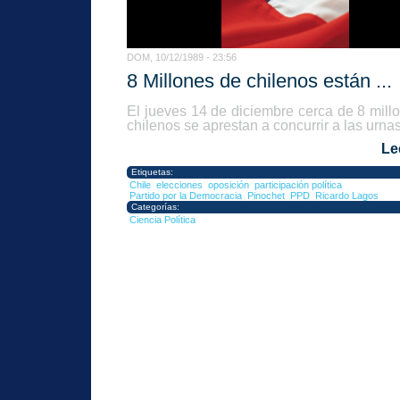
DOM, 10/12/1989 - 23:56
8 Millones de chilenos están ...
El jueves 14 de diciembre cerca de 8 mill
chilenos se aprestan a concurrir a las urnas,
Le
Etiquetas:
Chile
elecciones
oposición
participación política
Partido por la Democracia
Pinochet
PPD
Ricardo Lagos
Categorías:
Ciencia Política