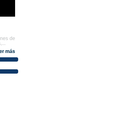
ones de
...
er más