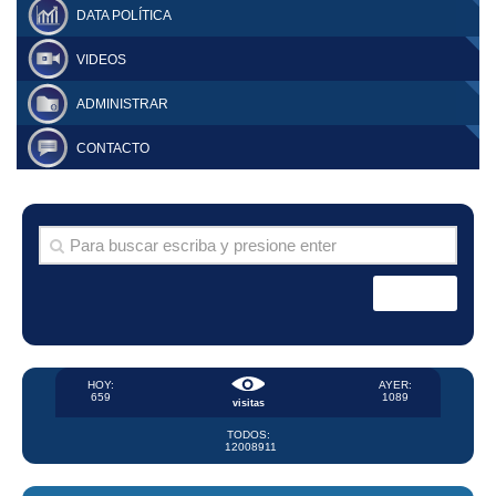
DATA POLÍTICA
VIDEOS
ADMINISTRAR
CONTACTO
HOY:
AYER:
659
1089
visitas
TODOS:
12008911