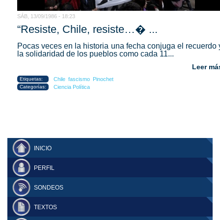
SÁB, 13/09/1986 - 18:23
“Resiste, Chile, resiste…� ...
Pocas veces en la historia una fecha conjuga el recuerdo 
la solidaridad de los pueblos como cada 11...
Leer má
Etiquetas:
Chile
fascismo
Pinochet
Categorías:
Ciencia Política
INICIO
PERFIL
SONDEOS
TEXTOS