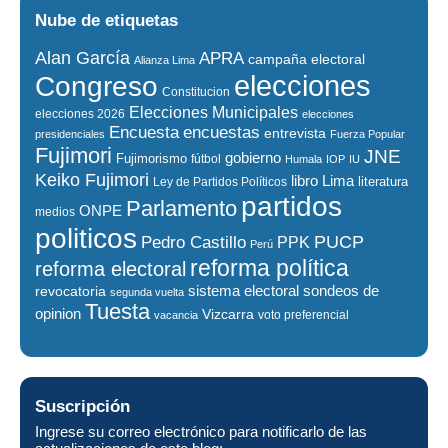
Nube de etiquetas
Alan García
APRA
campaña electoral
Alianza Lima
elecciones
Congreso
Constitucion
Elecciones Municipales
elecciones 2026
elecciones
encuestas
Encuesta
entrevista
presidenciales
Fuerza Popular
Fujimori
JNE
gobierno
Fujimorismo
fútbol
Humala
IOP
IU
Keiko Fujimori
libro
Lima
literatura
Ley de Partidos Políticos
partidos
Parlamento
ONPE
medios
politicos
PUCP
Pedro Castillo
PPK
Perú
reforma política
reforma electoral
sistema electoral
revocatoria
sondeos de
segunda vuelta
Tuesta
opinion
Vizcarra
voto preferencial
vacancia
Suscripción
Ingrese su correo electrónico para notificarlo de las