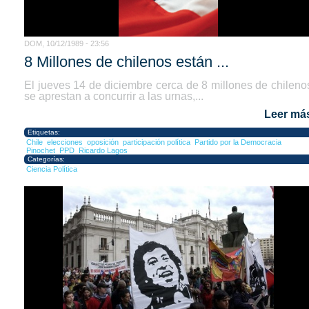
DOM, 10/12/1989 - 23:56
8 Millones de chilenos están ...
El jueves 14 de diciembre cerca de 8 millones de chileno
se aprestan a concurrir a las urnas,...
Leer má
Etiquetas:
Chile
elecciones
oposición
participación política
Partido por la Democracia
Pinochet
PPD
Ricardo Lagos
Categorías:
Ciencia Política