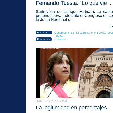
Fernando Tuesta: “Lo que vie ...
(Entrevista de Enrique Patriau). La capt
pretende llevar adelante el Congreso en co
la Junta Nacional de...
L
Etiquetas:
Congreso
crisis
Dina Boluarte
entrevista
gobi
Tuesta
Categorías:
Gobierno
DOM, 26/02/2023 - 21:13
La legitimidad en porcentajes