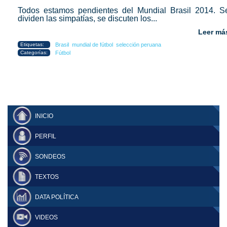
Todos estamos pendientes del Mundial Brasil 2014. S
dividen las simpatías, se discuten los...
Leer má
Etiquetas:
Brasil
mundial de fútbol
selección peruana
Categorías:
Fútbol
INICIO
PERFIL
SONDEOS
TEXTOS
DATA POLÍTICA
VIDEOS