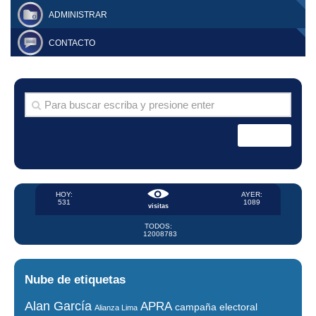
ADMINISTRAR
CONTACTO
HOY:
AYER:
531
1089
visitas
TODOS:
12008783
Nube de etiquetas
Alan García
APRA
campaña electoral
Alianza Lima