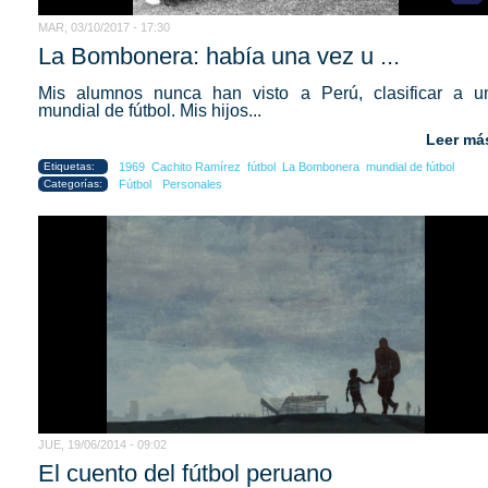
MAR, 03/10/2017 - 17:30
La Bombonera: había una vez u ...
Mis alumnos nunca han visto a Perú, clasificar a u
mundial de fútbol. Mis hijos...
Leer má
Etiquetas:
1969
Cachito Ramírez
fútbol
La Bombonera
mundial de fútbol
Categorías:
Fútbol
Personales
JUE, 19/06/2014 - 09:02
El cuento del fútbol peruano