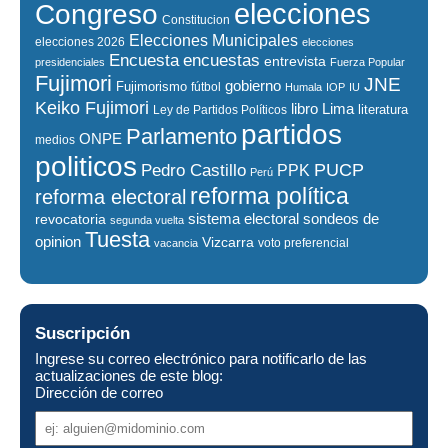
elecciones
Congreso
Constitucion
Elecciones Municipales
elecciones 2026
elecciones
encuestas
Encuesta
entrevista
presidenciales
Fuerza Popular
Fujimori
JNE
gobierno
Fujimorismo
fútbol
Humala
IOP
IU
Keiko Fujimori
libro
Lima
literatura
Ley de Partidos Políticos
partidos
Parlamento
ONPE
medios
politicos
PUCP
Pedro Castillo
PPK
Perú
reforma política
reforma electoral
sistema electoral
revocatoria
sondeos de
segunda vuelta
Tuesta
opinion
Vizcarra
voto preferencial
vacancia
Suscripción
Ingrese su correo electrónico para notificarlo de las
actualizaciones de este blog:
Dirección de correo
Dirección
de