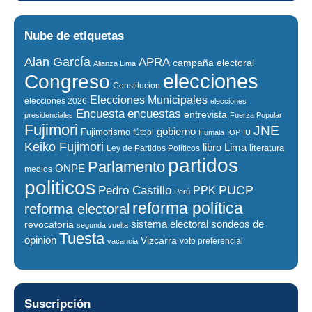
Nube de etiquetas
Alan García
APRA
campaña electoral
Alianza Lima
elecciones
Congreso
Constitucion
Elecciones Municipales
elecciones 2026
elecciones
encuestas
Encuesta
entrevista
presidenciales
Fuerza Popular
Fujimori
JNE
gobierno
Fujimorismo
fútbol
Humala
IOP
IU
Keiko Fujimori
libro
Lima
literatura
Ley de Partidos Políticos
partidos
Parlamento
ONPE
medios
politicos
PUCP
Pedro Castillo
PPK
Perú
reforma política
reforma electoral
sistema electoral
revocatoria
sondeos de
segunda vuelta
Tuesta
opinion
Vizcarra
voto preferencial
vacancia
Suscripción