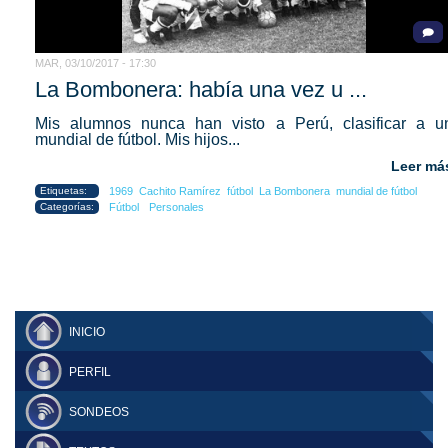
MAR, 03/10/2017 - 17:30
La Bombonera: había una vez u ...
Mis alumnos nunca han visto a Perú, clasificar a u
mundial de fútbol. Mis hijos...
Leer má
Etiquetas:
1969
Cachito Ramírez
fútbol
La Bombonera
mundial de fútbol
Categorías:
Fútbol
Personales
INICIO
PERFIL
SONDEOS