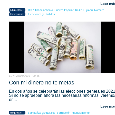
Leer má
Etiquetas:
BCP
financiamiento
Fuerza Popular
Keiko Fujimori
Romero
Categorías:
Elecciones y Partidos
LUN, 27/05/2019 - 09:48
Con mi dinero no te metas
En dos años se celebrarán las elecciones generales 2021
Si no se aprueban ahora las necesarias reformas, veremo
en...
Leer má
Etiquetas:
campañas electorales
corrupción
financiamiento