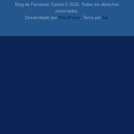
Blog de Fernando Tuesta © 2026. Todos los derechos
reservados.
Desarrollado por
WordPress
. Tema por
Alx
.