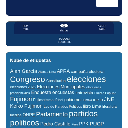
HOY:
AYER:
234
1402
visitas
TODOS:
12009887
Nube de etiquetas
Alan García
APRA
campaña electoral
Alianza Lima
elecciones
Congreso
Constitucion
Elecciones Municipales
elecciones 2026
elecciones
encuestas
Encuesta
entrevista
presidenciales
Fuerza Popular
Fujimori
JNE
gobierno
Fujimorismo
fútbol
Humala
IOP
IU
Keiko Fujimori
libro
Lima
literatura
Ley de Partidos Políticos
partidos
Parlamento
ONPE
medios
politicos
PUCP
Pedro Castillo
PPK
Perú