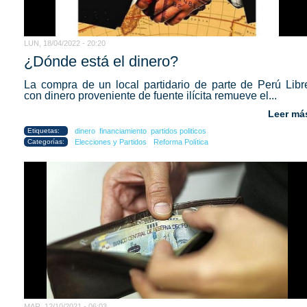
LUN, 18/04/2022 - 20:20
¿Dónde está el dinero?
La compra de un local partidario de parte de Perú Libr
con dinero proveniente de fuente ilícita remueve el...
Leer má
Etiquetas:
dinero
financiamiento
partidos politicos
Categorías:
Elecciones y Partidos
Reforma Política
MAR, 12/10/2021 - 06:03