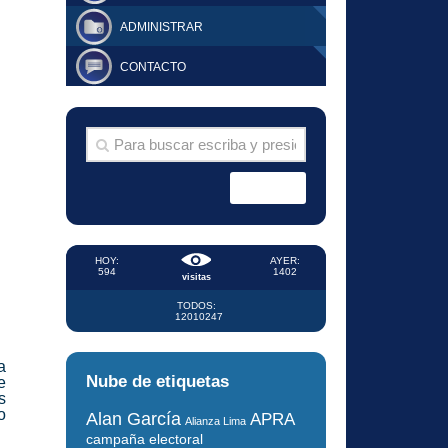
ADMINISTRAR
CONTACTO
HOY:
AYER:
594
1402
visitas
TODOS:
12010247
a
Nube de etiquetas
e
s
o
Alan García
APRA
Alianza Lima
campaña electoral