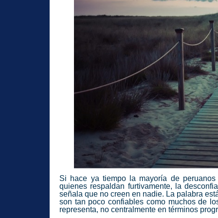
Si hace ya tiempo la mayoría de peruanos 
quienes respaldan furtivamente, la desconf
señala que no creen en nadie. La palabra est
son tan poco confiables como muchos de los 
representa, no centralmente en términos prog