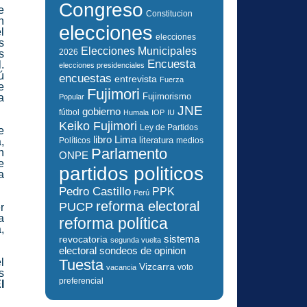
Congreso
e
Constitucion
n
elecciones
l
elecciones
s
Elecciones Municipales
2026
s
Encuesta
.
elecciones presidenciales
ú
encuestas
entrevista
Fuerza
e
Fujimori
Fujimorismo
a
Popular
JNE
gobierno
fútbol
Humala
IOP
IU
Keiko Fujimori
Ley de Partidos
e
libro
Lima
literatura
Políticos
medios
,
Parlamento
n
ONPE
e
partidos politicos
a
Pedro Castillo
PPK
Perú
reforma electoral
PUCP
r
a
reforma política
,
sistema
revocatoria
segunda vuelta
electoral
sondeos de opinion
Tuesta
l
Vizcarra
voto
vacancia
s
preferencial
l