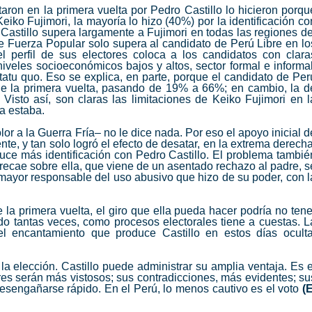
taron en la primera vuelta por
Pedro Castillo
lo hicieron porqu
Keiko Fujimori
, la mayoría lo hizo (40%) por la identificación co
Castillo supera largamente a Fujimori en todas las regiones de
e Fuerza Popular solo supera al candidato de Perú Libre en lo
l perfil de sus electores coloca a los candidatos con clara
 niveles socioeconómicos bajos y altos, sector formal e informal
 statu quo. Eso se explica, en parte, porque el candidato de Per
de la primera vuelta, pasando de 19% a 66%; en cambio, la d
Visto así, son claras las limitaciones de
Keiko Fujimori
en l
a estaba.
lor a la Guerra Fría– no le dice nada. Por eso el
apoyo inicial d
te, y tan solo logró el efecto de desatar, en la extrema derecha
uce más identificación con Pedro Castillo. El problema tambié
 recae sobre ella, que viene de un asentado rechazo al padre, s
 mayor responsable del uso abusivo que hizo de su poder, con l
la primera vuelta, el giro que ella pueda hacer podría no tene
do tantas veces, como procesos electorales tiene a cuestas. L
el encantamiento que produce Castillo en estos días oculta
a elección. Castillo puede administrar su amplia ventaja. Es e
res serán más vistosos; sus contradicciones, más evidentes; su
desengañarse rápido. En el Perú, lo menos cautivo es el voto
(E