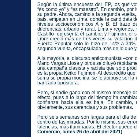
Según la última encuesta del IEP, los que vo
“es como yo” y “es maestro”. En cambio, por
su padre. Ahora, camino a la segunda vuelta, 
país, empatan en Lima, donde la candidata d
niveles socioeconómicos A y B. El trazo de
diferencias: urbano y rural, Lima y regiones,
Castillo representa el cambio; y Fujimori, el
Libre creció más de tres veces su votación 
Fuerza Popular solo lo hizo de 14% a 34%. 
segunda vuelta, encapsulada más de lo que y
A la mayoría, el discurso anticomunista –con o
Mario Vargas Llosa
y otros se diluyó rápidamen
una campaña clasista y racista que solo prod
es la propia
Keiko Fujimori
. Al descrédito que
suma su propia mochila, se le atribuye ser la
bancada opositora.
Pero, si nadie gana con el mismo mensaje de 
efecto, pues a lo largo del tiempo ha cambia
confianza hacia ella es baja. En cambio, 
obviamente, sus carencias y sus problemas.
Pero seis semanas son largas para el día de l
centro de las miradas. Por lo mismo, sus erro
falencias, más iluminadas. El elector puede 
Comercio, lunes 26 de abril del 2021)
.