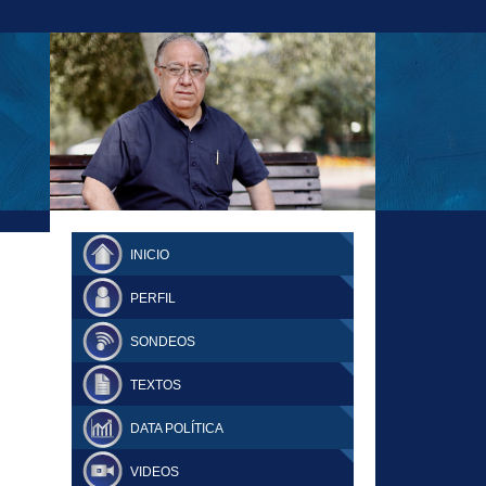
23-11-18 MAURICIO MALCA POPOVICH
FERNANDO TUESTA SUPLEMENTO
INICIO
DOMINGO
PERFIL
SONDEOS
TEXTOS
DATA POLÍTICA
VIDEOS