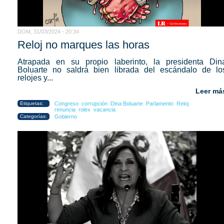
DOM, 31/03/2024 - 20:34
Reloj no marques las horas
Atrapada en su propio laberinto, la presidenta Din
Boluarte no saldrá bien librada del escándalo de lo
relojes y...
Leer má
Etiquetas:
Congreso
corrupción
Dina Boluarte
Parlamento
Reloj
renuncia
rolex
vacancia
Categorías:
Gobierno