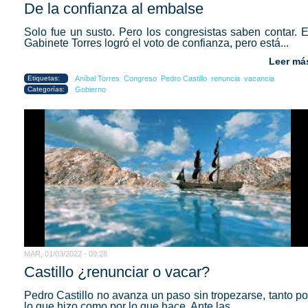
De la confianza al embalse
Solo fue un susto. Pero los congresistas saben contar. E
Gabinete Torres logró el voto de confianza, pero está...
Leer má
Etiquetas:
Aníbal Torres
Congreso
Pedro Castillo
renuncia
vacancia
Categorías:
Gobierno
MAR, 01/03/2022 - 09:28
Castillo ¿renunciar o vacar?
Pedro Castillo no avanza un paso sin tropezarse, tanto po
lo que hizo como por lo que hace. Ante las...