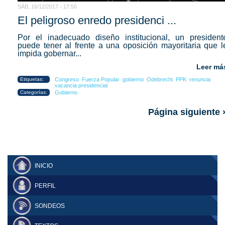
SÁB, 16/12/2017 - 17:50
El peligroso enredo presidenci ...
Por el inadecuado diseño institucional, un president
puede tener al frente a una oposición mayoritaria que l
impida gobernar...
Leer má
Etiquetas:
Congreso
Fuerza Popular
gobierno
Odebrecht
PPK
renuncia
vacancia presidencial
Categorías:
Gobierno
Página siguiente 
INICIO
PERFIL
SONDEOS