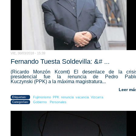
VIE, 30/03/2018 - 15:39
Fernando Tuesta Soldevilla: &# ...
(Ricardo Monzón Kcomt) El desenlace de la crisi
presidencial fue la renuncia de Pedro Pabl
Kuczynski (PPK) a la máxima magistratura...
Leer má
Etiquetas:
Fujimorismo
PPK
renuncia
vacancia
Vizcarra
Categorías:
Gobierno
Personales