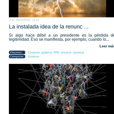
JUE, 08/02/2018 - 12:14
La instalada idea de la renunc ...
Si algo hace débil a un presidente es la pérdida d
legitimidad. Eso se manifiesta, por ejemplo, cuando lo...
Leer má
Etiquetas:
Congreso
gobierno
PPK
renuncia
vacancia
Categorías:
Gobierno