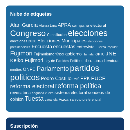
Nube de etiquetas
Alan García
APRA
campaña electoral
Alianza Lima
elecciones
Congreso
Constitucion
Elecciones Municipales
elecciones 2026
elecciones
encuestas
Encuesta
entrevista
presidenciales
Fuerza Popular
Fujimori
JNE
gobierno
Fujimorismo
fútbol
Humala
IOP
IU
Keiko Fujimori
libro
Lima
literatura
Ley de Partidos Políticos
partidos
Parlamento
ONPE
medios
politicos
PUCP
Pedro Castillo
PPK
Perú
reforma política
reforma electoral
sistema electoral
revocatoria
sondeos de
segunda vuelta
Tuesta
opinion
Vizcarra
voto preferencial
vacancia
Suscripción