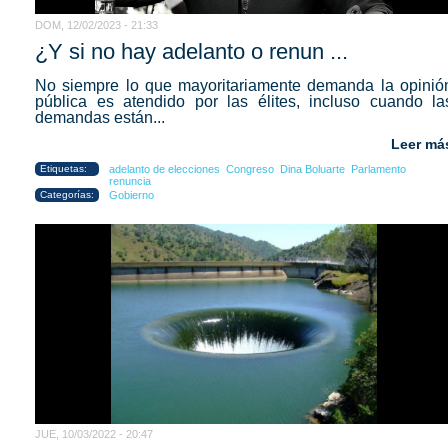
DOM, 12/02/2023 - 21:33
¿Y si no hay adelanto o renun ...
No siempre lo que mayoritariamente demanda la opinió
pública es atendido por las élites, incluso cuando la
demandas están...
Leer má
Etiquetas:
adelanto de elecciones
Congreso
Dina Boluarte
Parlamento
renuncia
Categorías:
Gobierno
JUE, 10/03/2022 - 20:47