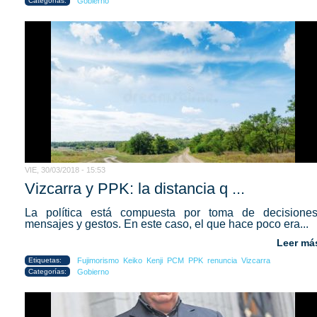
Categorías:
Gobierno
VIE, 30/03/2018 - 15:53
Vizcarra y PPK: la distancia q ...
La política está compuesta por toma de decisiones
mensajes y gestos. En este caso, el que hace poco era...
Leer má
Etiquetas:
Fujimorismo
Keiko
Kenji
PCM
PPK
renuncia
Vizcarra
Categorías:
Gobierno