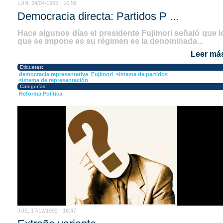
LUN, 24/04/1995 - 10:56
Democracia directa: Partidos P ...
Hace algunos días el presidente Fujimori señaló que l
que se impone es su régimen es la denominada...
Leer má
Etiquetas:
democracia representativa
Fujimori
sistema de partidos
sistema de representación
Categorías:
Reforma Política
JUE, 17/12/1992 - 16:47