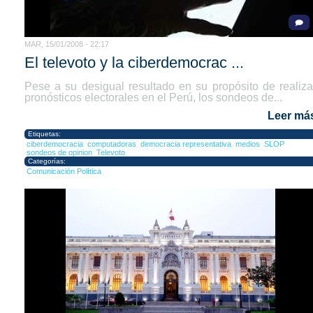
MAR, 15/01/2008 - 22:17
El televoto y la ciberdemocrac ...
Pese a su desigual resultado en su propósito de realiza
pronósticos electorales en el Perú, los sondeos de...
Leer má
Etiquetas:
ciberdemocracia
computadoras
democracia representativa
medios
SLOP
sondeos de opinion
Televoto
Categorías:
Comunicación Política