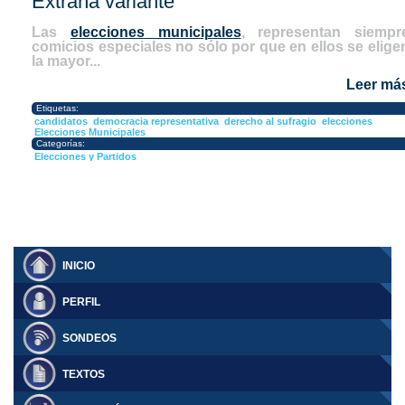
Extraña variante
Las
elecciones municipales
, representan siempr
comicios especiales no sólo por que en ellos se elige
la mayor...
Leer má
Etiquetas:
candidatos
democracia representativa
derecho al sufragio
elecciones
Elecciones Municipales
Categorías:
Elecciones y Partidos
INICIO
PERFIL
SONDEOS
TEXTOS