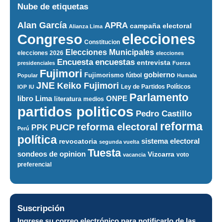
Nube de etiquetas
Alan García
APRA
campaña electoral
Alianza Lima
elecciones
Congreso
Constitucion
Elecciones Municipales
elecciones 2026
elecciones
encuestas
Encuesta
entrevista
presidenciales
Fuerza
Fujimori
gobierno
Fujimorismo
fútbol
Popular
Humala
JNE
Keiko Fujimori
Ley de Partidos Políticos
IOP
IU
Parlamento
ONPE
libro
Lima
literatura
medios
partidos politicos
Pedro Castillo
reforma
reforma electoral
PUCP
PPK
Perú
política
sistema electoral
revocatoria
segunda vuelta
Tuesta
sondeos de opinion
Vizcarra
voto
vacancia
preferencial
Suscripción
Ingrese su correo electrónico para notificarlo de las