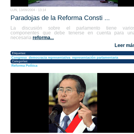
LUN, 13/09/2004 - 13:14
Paradojas de la Reforma Consti ...
La discusión sobre el parlamento tiene vario
componentes que debe tenerse en cuenta para un
necesaria
reforma...
Leer má
Etiquetas:
Congreso
democracia representativa
representación parlamentaria
Categorías:
Reforma Política