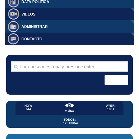
DATA POLÍTICA
VIDEOS
ADMINISTRAR
CONTACTO
HOY:
AYER:
744
1331
visitas
TODOS:
12013054