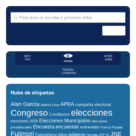
HOY:
AYER:
530
1089
visitas
TODOS:
12008782
Nube de etiquetas
Alan García
APRA
campaña electoral
Alianza Lima
elecciones
Congreso
Constitucion
Elecciones Municipales
elecciones 2026
elecciones
encuestas
Encuesta
entrevista
presidenciales
Fuerza Popular
Fujimori
JNE
gobierno
Fujimorismo
fútbol
Humala
IOP
IU