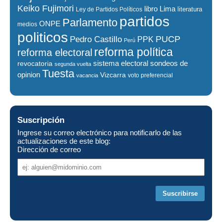
Keiko Fujimori
libro
Lima
literatura
Ley de Partidos Políticos
partidos
Parlamento
ONPE
medios
politicos
PUCP
Pedro Castillo
PPK
Perú
reforma política
reforma electoral
sistema electoral
revocatoria
sondeos de
segunda vuelta
Tuesta
opinion
Vizcarra
voto preferencial
vacancia
Suscripción
Ingrese su correo electrónico para notificarlo de las
actualizaciones de este blog:
Dirección de correo
Dirección
de
correo