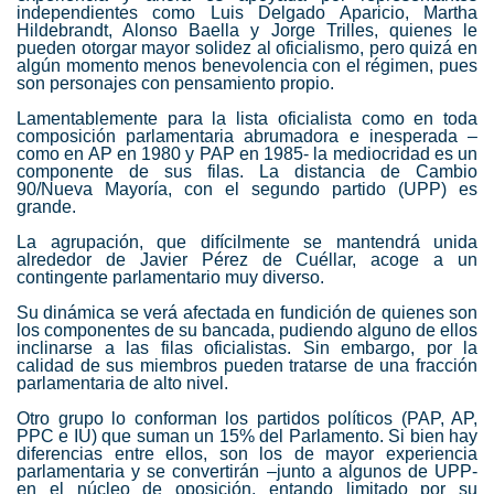
independientes como Luis Delgado Aparicio, Martha
Hildebrandt, Alonso Baella y Jorge Trilles, quienes le
pueden otorgar mayor solidez al oficialismo, pero quizá en
algún momento menos benevolencia con el régimen, pues
son personajes con pensamiento propio.
Lamentablemente para la lista oficialista como en toda
composición parlamentaria abrumadora e inesperada –
como en AP en 1980 y PAP en 1985- la mediocridad es un
componente de sus filas. La distancia de Cambio
90/Nueva Mayoría, con el segundo partido (UPP) es
grande.
La agrupación, que difícilmente se mantendrá unida
alrededor de Javier Pérez de Cuéllar, acoge a un
contingente parlamentario muy diverso.
Su dinámica se verá afectada en fundición de quienes son
los componentes de su bancada, pudiendo alguno de ellos
inclinarse a las filas oficialistas. Sin embargo, por la
calidad de sus miembros pueden tratarse de una fracción
parlamentaria de alto nivel.
Otro grupo lo conforman los partidos políticos (PAP, AP,
PPC e IU) que suman un 15% del Parlamento. Si bien hay
diferencias entre ellos, son los de mayor experiencia
parlamentaria y se convertirán –junto a algunos de UPP-
en el núcleo de oposición, entando limitado por su