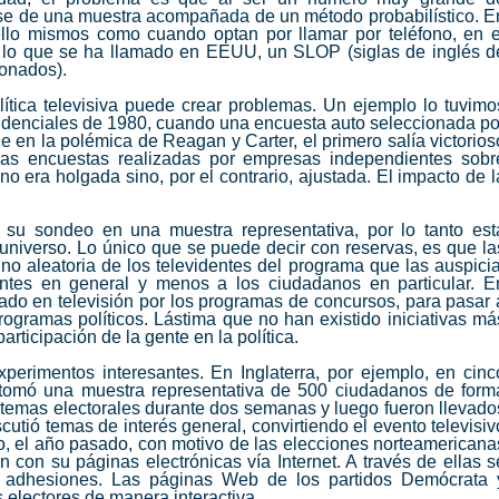
base de una muestra acompañada de un método probabilístico. E
ello mismos como cuando optan por llamar por teléfono, en e
 lo que se ha llamado en EEUU, un SLOP (siglas de inglés d
onados).
tica televisiva puede crear problemas. Un ejemplo lo tuvimo
sidenciales de 1980, cuando una encuesta auto seleccionada po
e en la polémica de Reagan y Carter, el primero salía victorios
las encuestas realizadas por empresas independientes sobr
no era holgada sino, por el contrario, ajustada. El impacto de l
 su sondeo en una muestra representativa, por lo tanto est
 universo. Lo único que se puede decir con reservas, es que la
o aleatoria de los televidentes del programa que las auspicia
dentes en general y menos a los ciudadanos en particular. E
ado en televisión por los programas de concursos, para pasar 
programas políticos. Lástima que no han existido iniciativas má
ticipación de la gente en la política.
perimentos interesantes. En Inglaterra, por ejemplo, en cinc
a tomó una muestra representativa de 500 ciudadanos de form
ó temas electorales durante dos semanas y luego fueron llevado
cutió temas de interés general, convirtiendo el evento televisiv
o, el año pasado, con motivo de las elecciones norteamericana
 con su páginas electrónicas vía Internet. A través de ellas s
y adhesiones. Las páginas Web de los partidos Demócrata 
electores de manera interactiva.