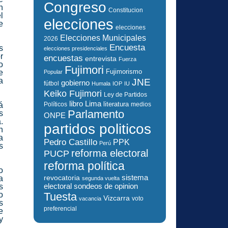
Congreso
n
Constitucion
l
elecciones
e
elecciones
Elecciones Municipales
2026
Encuesta
s
elecciones presidenciales
r
encuestas
entrevista
Fuerza
o
Fujimori
Fujimorismo
e
Popular
a
JNE
gobierno
fútbol
Humala
IOP
IU
Keiko Fujimori
Ley de Partidos
libro
Lima
literatura
á
Políticos
medios
Parlamento
s
ONPE
.
partidos politicos
n
a
Pedro Castillo
PPK
Perú
s
reforma electoral
PUCP
reforma política
o
sistema
revocatoria
a
segunda vuelta
electoral
s
sondeos de opinion
o
Tuesta
Vizcarra
voto
vacancia
s
preferencial
e
y