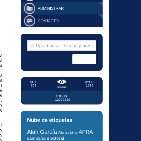
ADMINISTRAR
CONTACTO
e
e
a
o
s
HOY:
AYER:
n
967
1089
visitas
a
a
TODOS:
.
12009219
o
s
Nube de etiquetas
i
e
Alan García
APRA
Alianza Lima
a
campaña electoral
e