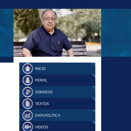
23-11-18 MAURICIO MALCA POPOVICH
FERNANDO TUESTA SUPLEMENTO
INICIO
DOMINGO
PERFIL
SONDEOS
TEXTOS
DATA POLÍTICA
VIDEOS