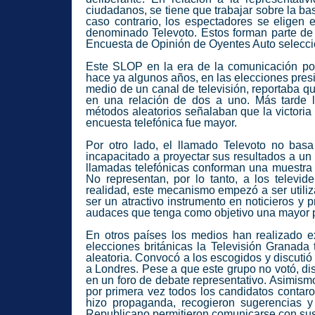
ciudadanos, se tiene que trabajar sobre la 
caso contrario, los espectadores se eligen 
denominado Televoto. Estos forman parte de
Encuesta de Opinión de Oyentes Auto selecci
Este SLOP en la era de la comunicación polí
hace ya algunos años, en las elecciones pre
medio de un canal de televisión, reportaba qu
en una relación de dos a uno. Más tarde 
métodos aleatorios señalaban que la victoria 
encuesta telefónica fue mayor.
Por otro lado, el llamado Televoto no basa
incapacitado a proyectar sus resultados a un
llamadas telefónicas conforman una muestra n
No representan, por lo tanto, a los televi
realidad, este mecanismo empezó a ser utiliz
ser un atractivo instrumento en noticieros y 
audaces que tenga como objetivo una mayor par
En otros países los medios han realizado ex
elecciones británicas la Televisión Granad
aleatoria. Convocó a los escogidos y discuti
a Londres. Pese a que este grupo no votó, dis
en un foro de debate representativo. Asimism
por primera vez todos los candidatos contaron
hizo propaganda, recogieron sugerencias 
Republicano permitieron comunicarse con sus 