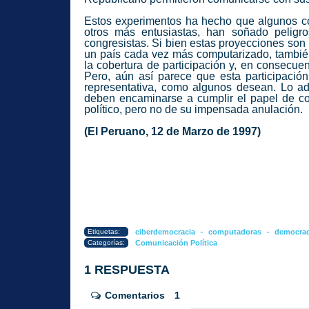
Estos experimentos ha hecho que algunos con
otros más entusiastas, han soñado peligr
congresistas. Si bien estas proyecciones son
un país cada vez más computarizado, también
la cobertura de participación y, en consecue
Pero, aún así parece que esta participació
representativa, como algunos desean. Lo ad
deben encaminarse a cumplir el papel de co
político, pero no de su impensada anulación.
(El Peruano, 12 de Marzo de 1997)
-
-
Etiquetas:
ciberdemocracia
computadoras
democrac
Categorías:
Comunicación Política
1 RESPUESTA
Comentarios
1