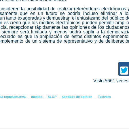
sideren la posibilidad de realizar referéndums electrónicos y
osamente que en un futuro se podría incluso eliminar a lo
 un tanto exageradas y demuestran el entusiasmo del público d
 es cierto que los medios electrónicos pueden permitir amplia
ncia, recepcionar rápidamente las opiniones de los ciudadanos
n siempre será limitada y menos podrá suplir a la democraci
ecuado es que la ampliación de estos distintos experimento
mplemento de un sistema de representativo y de deliberació
Visto:5661 vece
-
-
-
-
ia representativa
medios
SLOP
sondeos de opinion
Televoto