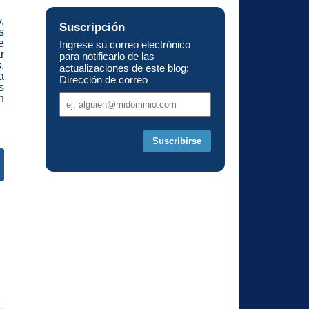
,
Suscripción
s
e
Ingrese su correo electrónico
r
para notificarlo de las
.
actualizaciones de este blog:
a
Dirección de correo
s
Dirección
n
de
correo
s