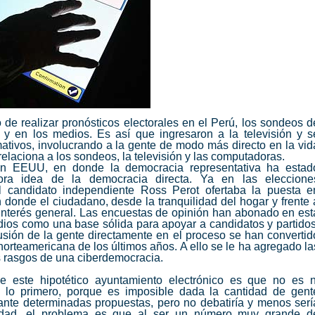
 de realizar pronósticos electorales en el Perú, los sondeos d
a y en los medios. Es así que ingresaron a la televisión y s
ativos, involucrando a la gente de modo más directo en la vid
 relaciona a los sondeos, la televisión y las computadoras.
n en EEUU, en donde la democracia representativa ha estad
ora idea de la democracia directa. Ya en las eleccione
l candidato independiente Ross Perot ofertaba la puesta e
 donde el ciudadano, desde la tranquilidad del hogar y frente 
interés general. Las encuestas de opinión han abonado en est
dios como una base sólida para apoyar a candidatos y partidos
nclusión de la gente directamente en el proceso se han convertid
orteamericana de los últimos años. A ello se le ha agregado la
s rasgos de una ciberdemocracia.
 este hipotético ayuntamiento electrónico es que no es n
 a lo primero, porque es imposible dada la cantidad de gent
 ante determinadas propuestas, pero no debatiría y menos serí
tividad, el problema es que al ser un número muy grande d