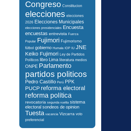
Congreso
Constitucion
elecciones
elecciones
Elecciones Municipales
2026
Encuesta
elecciones presidenciales
encuestas
entrevista
Fuerza
Fujimori
Fujimorismo
Popular
JNE
gobierno
fútbol
Humala
IOP
IU
Keiko Fujimori
Ley de Partidos
libro
Lima
literatura
Políticos
medios
Parlamento
ONPE
partidos politicos
Pedro Castillo
PPK
Perú
reforma electoral
PUCP
reforma política
sistema
revocatoria
segunda vuelta
electoral
sondeos de opinion
Tuesta
Vizcarra
voto
vacancia
preferencial