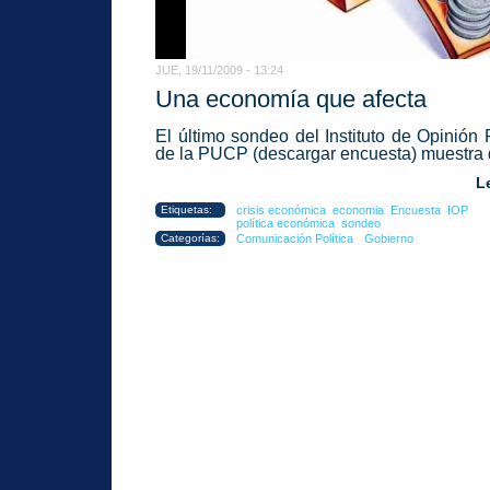
JUE, 19/11/2009 - 13:24
Una economía que afecta
El último sondeo del Instituto de Opinión 
de la PUCP
(descargar encuesta)
muestra q
L
Etiquetas:
crisis económica
economia
Encuesta
IOP
política económica
sondeo
Categorías:
Comunicación Política
Gobierno