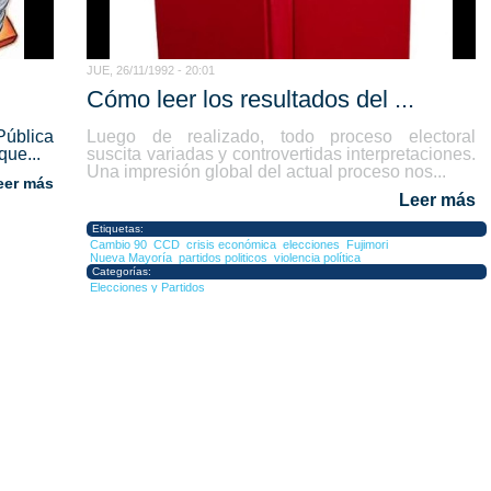
JUE, 26/11/1992 - 20:01
Cómo leer los resultados del ...
Pública
Luego de realizado, todo proceso electoral
ue...
suscita variadas y controvertidas interpretaciones.
Una impresión global del actual proceso nos...
eer más
Leer más
Etiquetas:
Cambio 90
CCD
crisis económica
elecciones
Fujimori
Nueva Mayoría
partidos politicos
violencia política
Categorías:
Elecciones y Partidos