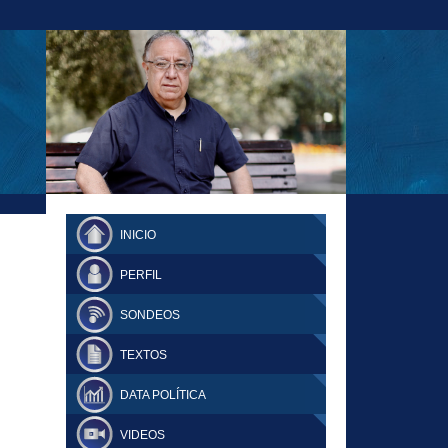
23-11-18 MAURICIO MALCA POPOVICH
FERNANDO TUESTA SUPLEMENTO
INICIO
DOMINGO
PERFIL
SONDEOS
TEXTOS
DATA POLÍTICA
VIDEOS