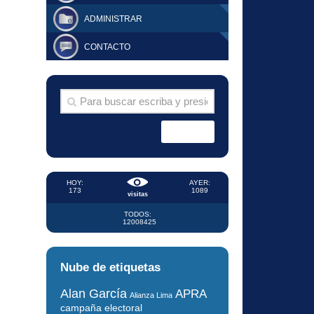
ADMINISTRAR
CONTACTO
HOY:
AYER:
173
1089
visitas
TODOS:
12008425
Nube de etiquetas
Alan García
APRA
Alianza Lima
campaña electoral