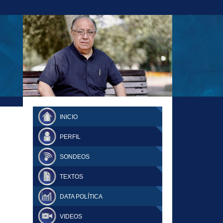
23-11-18 MAURICIO MALCA POPOVICH
FERNANDO TUESTA SUPLEMENTO
INICIO
DOMINGO
PERFIL
SONDEOS
TEXTOS
DATA POLÍTICA
VIDEOS