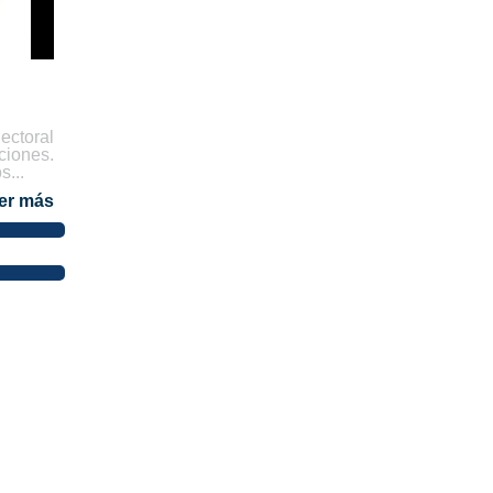
ctoral
aciones.
s...
er más