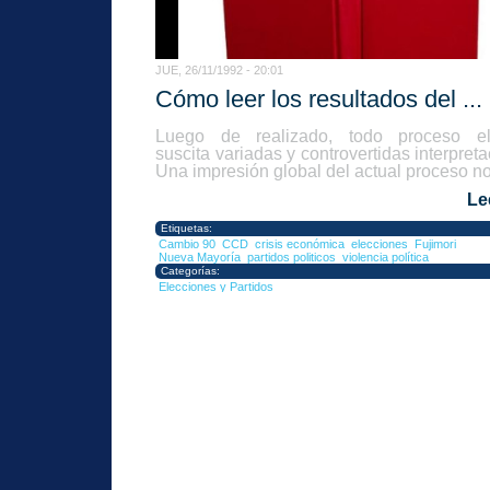
JUE, 26/11/1992 - 20:01
Cómo leer los resultados del ...
Luego de realizado, todo proceso ele
suscita variadas y controvertidas interpret
Una impresión global del actual proceso no
Le
Etiquetas:
Cambio 90
CCD
crisis económica
elecciones
Fujimori
Nueva Mayoría
partidos politicos
violencia política
Categorías:
Elecciones y Partidos