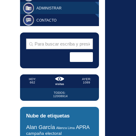
ADMINISTRAR
CONTACTO
HOY:
AYER:
662
1089
visitas
TODOS:
12008914
Nube de etiquetas
Alan García
APRA
Alianza Lima
campaña electoral