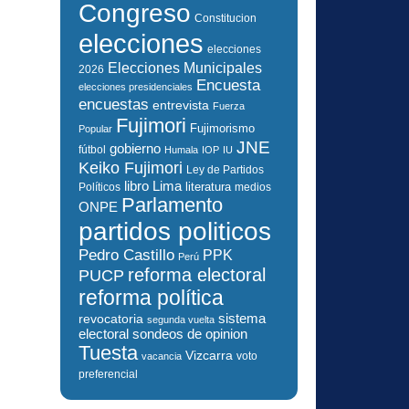
Congreso
Constitucion
elecciones
elecciones
Elecciones Municipales
2026
Encuesta
elecciones presidenciales
encuestas
entrevista
Fuerza
Fujimori
Fujimorismo
Popular
JNE
gobierno
fútbol
Humala
IOP
IU
Keiko Fujimori
Ley de Partidos
libro
Lima
literatura
Políticos
medios
Parlamento
ONPE
partidos politicos
Pedro Castillo
PPK
Perú
reforma electoral
PUCP
reforma política
sistema
revocatoria
segunda vuelta
electoral
sondeos de opinion
Tuesta
Vizcarra
voto
vacancia
preferencial