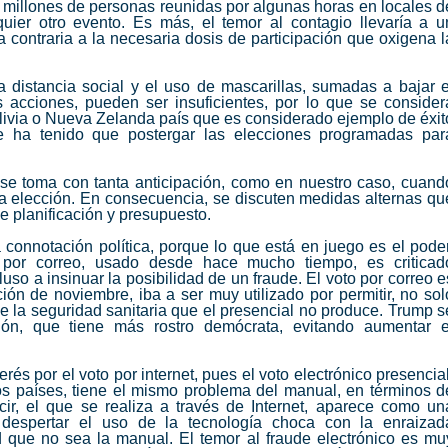
l millones de personas reunidas por algunas horas en locales d
uier otro evento. Es más, el temor al contagio llevaría a u
 contraria a la necesaria dosis de participación que oxigena l
distancia social y el uso de mascarillas, sumadas a bajar e
s acciones, pueden ser insuficientes, por lo que se consider
livia o Nueva Zelanda país que es considerado ejemplo de éxit
ue ha tenido que postergar las elecciones programadas par
se toma con tanta anticipación, como en nuestro caso, cuand
 elección. En consecuencia, se discuten medidas alternas qu
e planificación y presupuesto.
connotación política, porque lo que está en juego es el poder
 por correo, usado desde hace mucho tiempo, es criticad
so a insinuar la posibilidad de un fraude. El voto por correo e
ión de noviembre, iba a ser muy utilizado por permitir, no sol
ce la seguridad sanitaria que el presencial no produce. Trump s
ión, que tiene más rostro demócrata, evitando aumentar e
rés por el voto por internet, pues el voto electrónico presencial
s países, tiene el mismo problema del manual, en términos d
ecir, el que se realiza a través de Internet, aparece como un
 despertar el uso de la tecnología choca con la enraizad
 que no sea la manual. El temor al fraude electrónico es mu