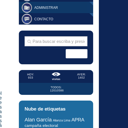
ADMINISTRAR
CONTACTO
HOY:
AYER:
933
1402
visitas
TODOS:
12010586
l
e
e
s
Nube de etiquetas
a
s
Alan García
APRA
s
Alianza Lima
á
campaña electoral