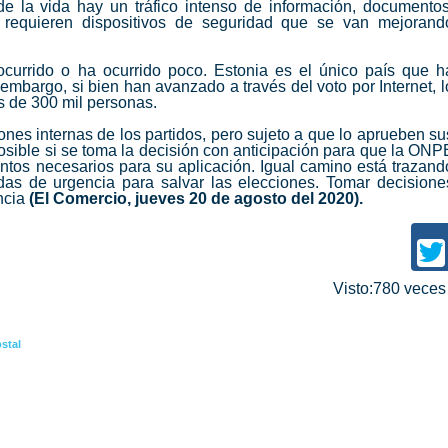
e la vida hay un tráfico intenso de información, documentos
requieren dispositivos de seguridad que se van mejorand
currido o ha ocurrido poco. Estonia es el único país que h
embargo, si bien han avanzado a través del voto por Internet, l
s de 300 mil personas.
iones internas de los partidos, pero sujeto a que lo aprueben su
osible si se toma la decisión con anticipación para que la ONP
ntos necesarios para su aplicación. Igual camino está trazand
s de urgencia para salvar las elecciones. Tomar decisione
encia
(El Comercio, jueves 20 de agosto del 2020).
Visto:780 vece
stal