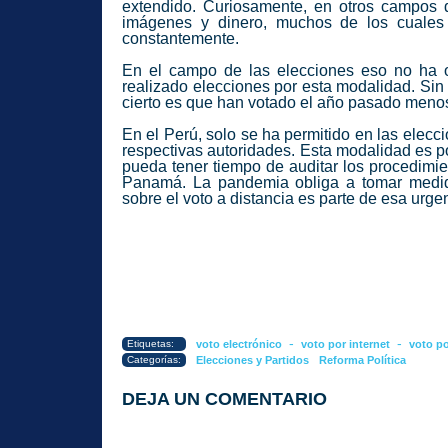
extendido. Curiosamente, en otros campos d
imágenes y dinero, muchos de los cuales 
constantemente.
En el campo de las elecciones eso no ha o
realizado elecciones por esta modalidad. Sin 
cierto es que han votado el año pasado meno
En el Perú, solo se ha permitido en las elecc
respectivas autoridades. Esta modalidad es p
pueda tener tiempo de auditar los procedimie
Panamá. La pandemia obliga a tomar medida
sobre el voto a distancia es parte de esa urg
-
-
Etiquetas:
voto electrónico
voto por internet
voto po
Categorías:
Elecciones y Partidos
Reforma Política
DEJA UN COMENTARIO