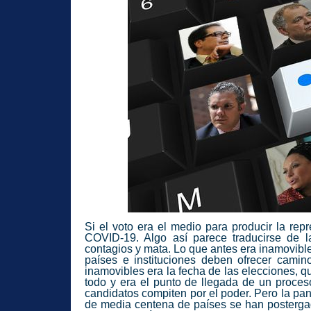
Si el voto era el medio para producir la re
COVID-19. Algo así parece traducirse de l
contagios y mata. Lo que antes era inamovible
países e instituciones deben ofrecer cami
inamovibles era la fecha de las elecciones, q
todo y era el punto de llegada de un proces
candidatos compiten por el poder. Pero la pa
de media centena de países se han postergad