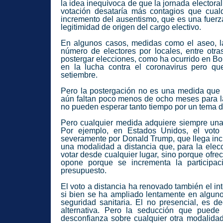
la idea inequívoca de que la jornada electora
votación desataría más contagios que cualq
incremento del ausentismo, que es una fuerza
legitimidad de origen del cargo electivo.
En algunos casos, medidas como el aseo, la 
número de electores por locales, entre otra
postergar elecciones, como ha ocurrido en Bo
en la lucha contra el coronavirus pero q
setiembre.
Pero la postergación no es una medida que 
aún faltan poco menos de ocho meses para la
no pueden esperar tanto tiempo por un tema d
Pero cualquier medida adquiere siempre una 
Por ejemplo, en Estados Unidos, el voto
severamente por Donald Trump, que llega inclu
una modalidad a distancia que, para la elecc
votar desde cualquier lugar, sino porque ofre
opone porque se incrementa la participac
presupuesto.
El voto a distancia ha renovado también el inte
si bien se ha ampliado lentamente en alguno
seguridad sanitaria. El no presencial, es d
alternativa. Pero la seducción que puede
desconfianza sobre cualquier otra modalidad