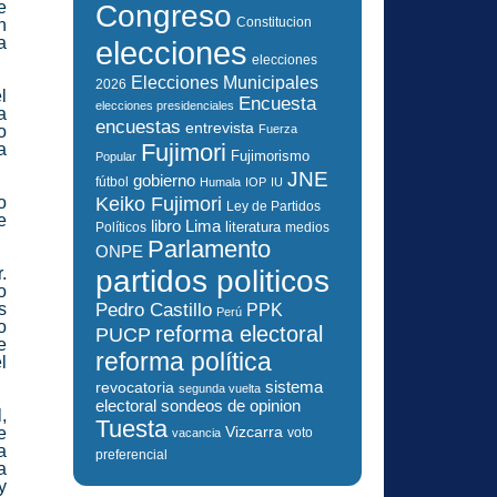
e
Congreso
Constitucion
n
a
elecciones
elecciones
Elecciones Municipales
2026
l
Encuesta
elecciones presidenciales
a
encuestas
entrevista
o
Fuerza
Fujimori
a
Fujimorismo
Popular
JNE
gobierno
fútbol
Humala
IOP
IU
Keiko Fujimori
o
Ley de Partidos
e
libro
Lima
literatura
Políticos
medios
Parlamento
ONPE
.
partidos politicos
o
s
Pedro Castillo
PPK
Perú
o
reforma electoral
PUCP
e
reforma política
l
sistema
revocatoria
segunda vuelta
electoral
sondeos de opinion
,
Tuesta
Vizcarra
e
voto
vacancia
a
preferencial
a
y