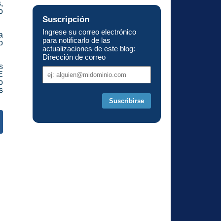
,
o
Suscripción
Ingrese su correo electrónico
a
para notificarlo de las
o
actualizaciones de este blog:
Dirección de correo
s
Dirección
E
de
o
correo
s
s