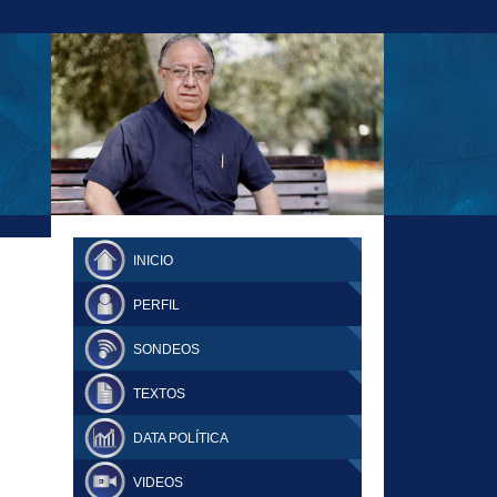
23-11-18 MAURICIO MALCA POPOVICH
FERNANDO TUESTA SUPLEMENTO
INICIO
DOMINGO
PERFIL
SONDEOS
TEXTOS
DATA POLÍTICA
VIDEOS