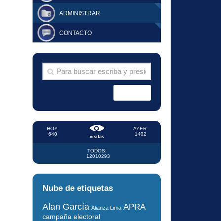
ADMINISTRAR
CONTACTO
HOY:
AYER:
640
1402
visitas
TODOS:
12010293
Nube de etiquetas
Alan García
APRA
Alianza Lima
campaña electoral