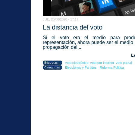
JUE, 20/08/2020 - 17:17
La distancia del voto
Si el voto era el medio para produ
representación, ahora puede ser el medio 
propagación del...
L
Etiquetas:
voto electrónico
voto por internet
voto postal
Categorías:
Elecciones y Partidos
Reforma Política