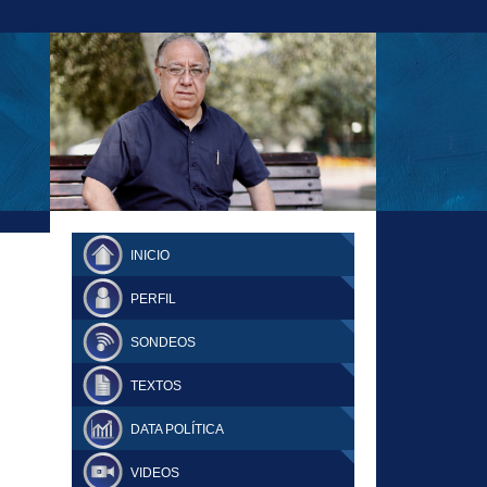
23-11-18 MAURICIO MALCA POPOVICH
FERNANDO TUESTA SUPLEMENTO
INICIO
DOMINGO
PERFIL
SONDEOS
TEXTOS
DATA POLÍTICA
VIDEOS