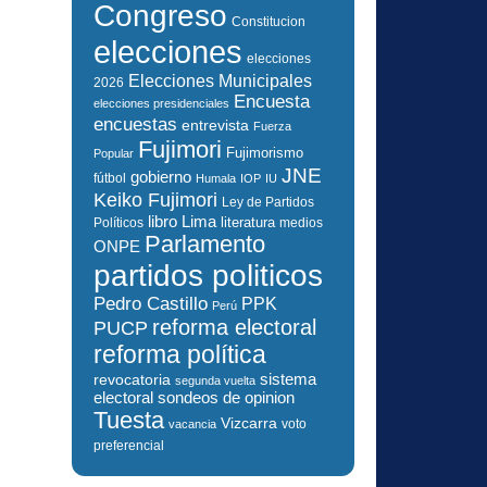
Congreso
Constitucion
elecciones
elecciones
Elecciones Municipales
2026
Encuesta
elecciones presidenciales
encuestas
entrevista
Fuerza
Fujimori
Fujimorismo
Popular
JNE
gobierno
fútbol
Humala
IOP
IU
Keiko Fujimori
Ley de Partidos
libro
Lima
literatura
Políticos
medios
Parlamento
ONPE
partidos politicos
Pedro Castillo
PPK
Perú
reforma electoral
PUCP
reforma política
sistema
revocatoria
segunda vuelta
electoral
sondeos de opinion
Tuesta
Vizcarra
voto
vacancia
preferencial