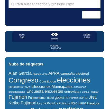
HOY:
AYER:
688
1328
visitas
TODOS:
12011668
Nube de etiquetas
Alan García
APRA
campaña electoral
Alianza Lima
elecciones
Congreso
Constitucion
Elecciones Municipales
elecciones 2026
elecciones
encuestas
Encuesta
entrevista
presidenciales
Fuerza Popular
Fujimori
JNE
gobierno
Fujimorismo
fútbol
Humala
IOP
IU
Keiko Fujimori
libro
Lima
literatura
Ley de Partidos Políticos