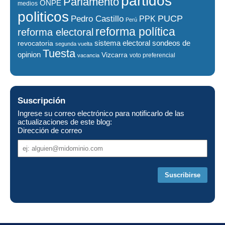
partidos
Parlamento
ONPE
medios
politicos
PUCP
Pedro Castillo
PPK
Perú
reforma política
reforma electoral
sistema electoral
revocatoria
sondeos de
segunda vuelta
Tuesta
opinion
Vizcarra
voto preferencial
vacancia
Suscripción
Ingrese su correo electrónico para notificarlo de las
actualizaciones de este blog:
Dirección de correo
Dirección
de
correo