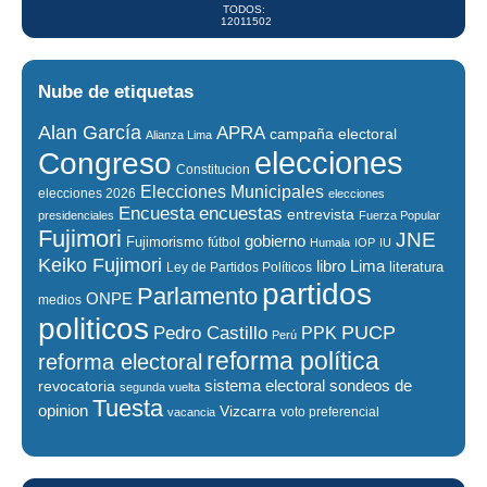
TODOS:
12011502
Nube de etiquetas
Alan García
APRA
campaña electoral
Alianza Lima
elecciones
Congreso
Constitucion
Elecciones Municipales
elecciones 2026
elecciones
encuestas
Encuesta
entrevista
presidenciales
Fuerza Popular
Fujimori
JNE
gobierno
Fujimorismo
fútbol
Humala
IOP
IU
Keiko Fujimori
libro
Lima
literatura
Ley de Partidos Políticos
partidos
Parlamento
ONPE
medios
politicos
PUCP
Pedro Castillo
PPK
Perú
reforma política
reforma electoral
sistema electoral
revocatoria
sondeos de
segunda vuelta
Tuesta
opinion
Vizcarra
voto preferencial
vacancia