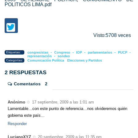
POLITICOS LIMA.pdf
Visto:5708 veces
-
-
-
-
-
Etiquetas:
congresistas
Congreso
IOP
parlamentarios
PUCP
-
representación
sondeo
Categorías:
Comunicación Política
Elecciones y Partidos
2 RESPUESTAS
Comentarios
2
Anónimo
17 septiembre, 2009 a las 1:01 am
Lamentable…con este punto de referencia…nos olvideremos quién
gobierna este país…
Responder
LucianoXYZ
20 septiembre, 2009 a las 11:35 pm