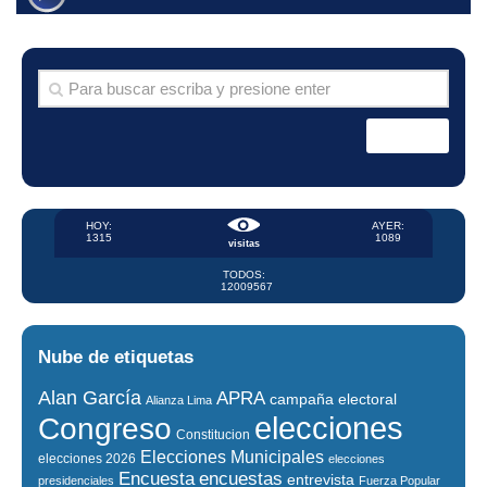
HOY:
AYER:
1315
1089
visitas
TODOS:
12009567
Nube de etiquetas
Alan García
APRA
campaña electoral
Alianza Lima
elecciones
Congreso
Constitucion
Elecciones Municipales
elecciones 2026
elecciones
encuestas
Encuesta
entrevista
presidenciales
Fuerza Popular