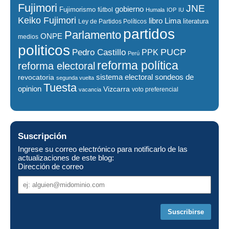
Fujimori
JNE
gobierno
Fujimorismo
fútbol
Humala
IOP
IU
Keiko Fujimori
libro
Lima
literatura
Ley de Partidos Políticos
partidos
Parlamento
ONPE
medios
politicos
PUCP
Pedro Castillo
PPK
Perú
reforma política
reforma electoral
sistema electoral
revocatoria
sondeos de
segunda vuelta
Tuesta
opinion
Vizcarra
voto preferencial
vacancia
Suscripción
Ingrese su correo electrónico para notificarlo de las
actualizaciones de este blog:
Dirección de correo
Dirección
de
correo