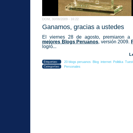
DOM, 30/08/2009 - 16:22
Ganamos, gracias a ustedes
El viernes 28 de agosto, premiaron a
mejores Blogs Peruanos
, versión 2009.
logró...
L
Etiquetas:
20 blogs peruanos
Blog
internet
Politika
Tues
Categorías:
Personales