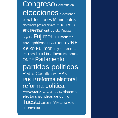
Congreso
Constitucion
elecciones
elecciones
Elecciones Municipales
2026
Encuesta
elecciones presidenciales
encuestas
entrevista
Fuerza
Fujimori
Fujimorismo
Popular
JNE
gobierno
fútbol
Humala
IOP
IU
Keiko Fujimori
Ley de Partidos
libro
Lima
literatura
Políticos
medios
Parlamento
ONPE
partidos politicos
Pedro Castillo
PPK
Perú
reforma electoral
PUCP
reforma política
sistema
revocatoria
segunda vuelta
electoral
sondeos de opinion
Tuesta
Vizcarra
voto
vacancia
preferencial