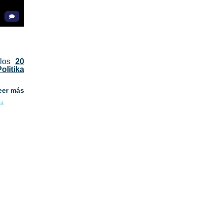
 los
20
Politika
eer más
ta