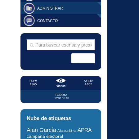
ADMINISTRAR
CONTACTO
HOY:
AYER:
1165
1402
visitas
TODOS:
12010818
Nube de etiquetas
Alan García
APRA
Alianza Lima
campaña electoral