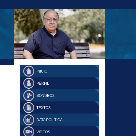
23-11-18 MAURICIO MALCA POPOVICH
FERNANDO TUESTA SUPLEMENTO
INICIO
DOMINGO
PERFIL
SONDEOS
TEXTOS
DATA POLÍTICA
VIDEOS