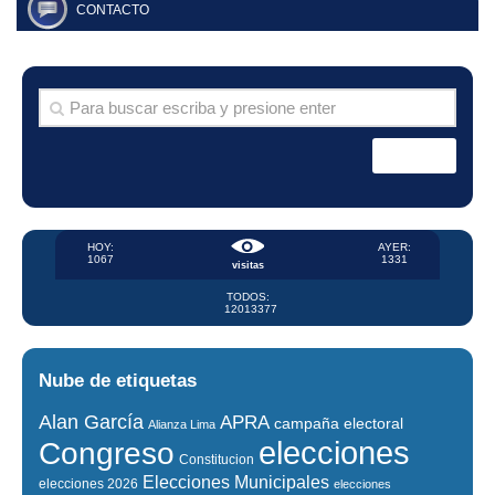
CONTACTO
HOY:
AYER:
1067
1331
visitas
TODOS:
12013377
Nube de etiquetas
Alan García
APRA
campaña electoral
Alianza Lima
elecciones
Congreso
Constitucion
Elecciones Municipales
elecciones 2026
elecciones