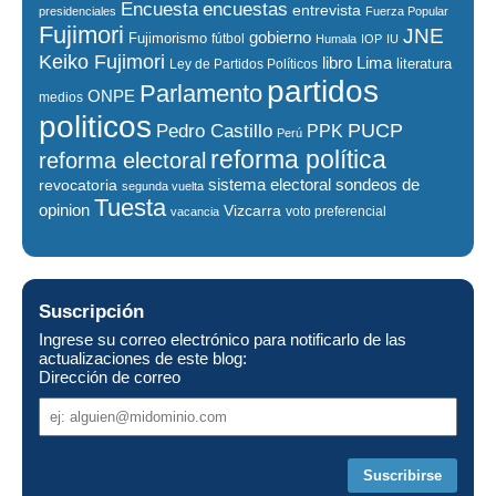
encuestas
Encuesta
entrevista
presidenciales
Fuerza Popular
Fujimori
JNE
gobierno
Fujimorismo
fútbol
Humala
IOP
IU
Keiko Fujimori
libro
Lima
literatura
Ley de Partidos Políticos
partidos
Parlamento
ONPE
medios
politicos
PUCP
Pedro Castillo
PPK
Perú
reforma política
reforma electoral
sistema electoral
revocatoria
sondeos de
segunda vuelta
Tuesta
opinion
Vizcarra
voto preferencial
vacancia
Suscripción
Ingrese su correo electrónico para notificarlo de las
actualizaciones de este blog:
Dirección de correo
Dirección
de
correo