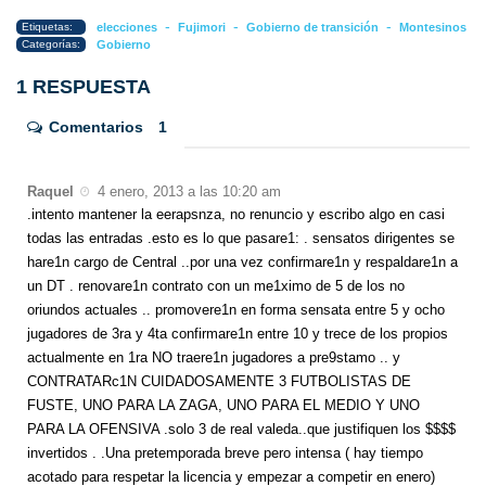
-
-
-
Etiquetas:
elecciones
Fujimori
Gobierno de transición
Montesinos
Categorías:
Gobierno
1 RESPUESTA
Comentarios
1
Raquel
4 enero, 2013 a las 10:20 am
.intento mantener la eerapsnza, no renuncio y escribo algo en casi
todas las entradas .esto es lo que pasare1: . sensatos dirigentes se
hare1n cargo de Central ..por una vez confirmare1n y respaldare1n a
un DT . renovare1n contrato con un me1ximo de 5 de los no
oriundos actuales .. promovere1n en forma sensata entre 5 y ocho
jugadores de 3ra y 4ta confirmare1n entre 10 y trece de los propios
actualmente en 1ra NO traere1n jugadores a pre9stamo .. y
CONTRATARc1N CUIDADOSAMENTE 3 FUTBOLISTAS DE
FUSTE, UNO PARA LA ZAGA, UNO PARA EL MEDIO Y UNO
PARA LA OFENSIVA .solo 3 de real valeda..que justifiquen los $$$$
invertidos . .Una pretemporada breve pero intensa ( hay tiempo
acotado para respetar la licencia y empezar a competir en enero)