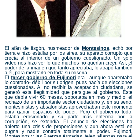
El afán de fisgón, husmeador de
Montesinos
, echó por
tierra e hizo estallar por los aires, su aparato corrupto que
crecía al interior de un gobierno cuestionado. Un solo
video nos hizo ver lo que muchos no querían creer. Así, el
poder de la imagen que tanto apreciaba, lo atrapó también
a él, para mostrarlo en toda su miseria.
El
tercer gobierno de Fujimori
era –aunque aparentaba
lo contrario- débil por su origen, pues nacía de elecciones
cuestionadas. Al no recibir la aceptación ciudadana, se
generó esta ilegitimidad que persigue al gobierno. Este
que debía vivir 60 meses, soportaba en mes y medio, el
rechazo de un importante sector ciudadano y, en su seno,
montesinistas y absalonistas aprovechaban este momento
para ganar espacios de poder. Pero el gobierno todo,
estaba erosionado y su parte más enferma por la
corrupción, se extendía. El anuncio de elecciones ha
abierto una crisis de proporciones y aun ahora está en
pugna y nadie controla totalmente el poder. Fujimori,
Montesinos y las Fuerzas Armadas, tejen alianzas para el