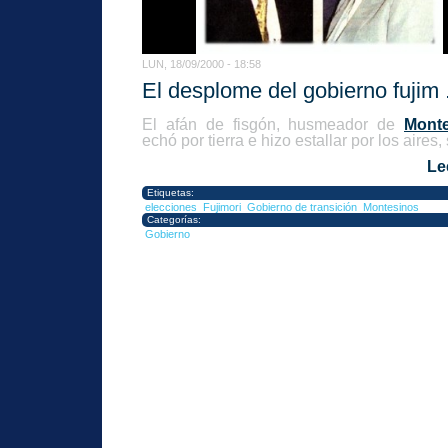
LUN, 18/09/2000 - 18:58
El desplome del gobierno fujim .
El afán de fisgón, husmeador de
Mont
echó por tierra e hizo estallar por los aires, 
Le
Etiquetas:
elecciones
Fujimori
Gobierno de transición
Montesinos
Categorías:
Gobierno