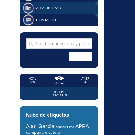
ADMINISTRAR
CONTACTO
HOY:
AYER:
335
1328
visitas
TODOS:
12011315
Nube de etiquetas
Alan García
APRA
Alianza Lima
campaña electoral