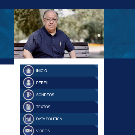
23-11-18 MAURICIO MALCA POPOVICH
FERNANDO TUESTA SUPLEMENTO
INICIO
DOMINGO
PERFIL
SONDEOS
TEXTOS
DATA POLÍTICA
VIDEOS