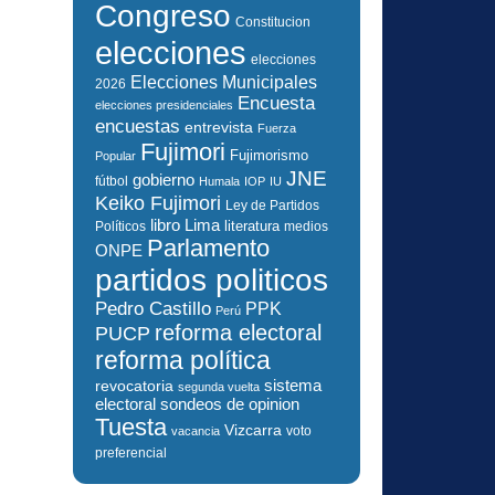
Congreso
Constitucion
elecciones
elecciones
Elecciones Municipales
2026
Encuesta
elecciones presidenciales
encuestas
entrevista
Fuerza
Fujimori
Fujimorismo
Popular
JNE
gobierno
fútbol
Humala
IOP
IU
Keiko Fujimori
Ley de Partidos
libro
Lima
literatura
Políticos
medios
Parlamento
ONPE
partidos politicos
Pedro Castillo
PPK
Perú
reforma electoral
PUCP
reforma política
sistema
revocatoria
segunda vuelta
electoral
sondeos de opinion
Tuesta
Vizcarra
voto
vacancia
preferencial