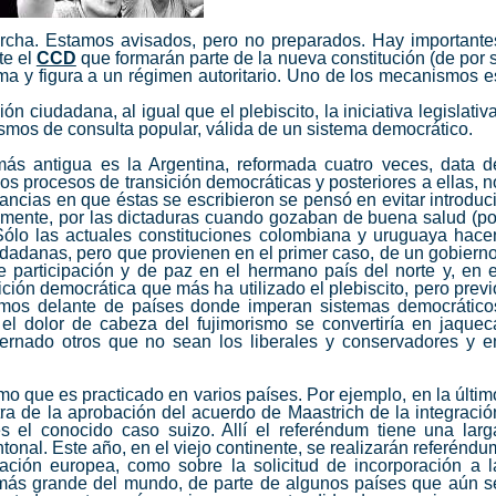
 marcha. Estamos avisados, pero no preparados. Hay importante
te el
CCD
que formarán parte de la nueva constitución (de por s
ma y figura a un régimen autoritario. Uno de los mecanismos e
ón ciudadana, al igual que el plebiscito, la iniciativa legislativa
smos de consulta popular, válida de un sistema democrático.
más antigua es la Argentina, reformada cuatro veces, data d
los procesos de transición democráticas y posteriores a ellas, n
tancias en que éstas se escribieron se pensó en evitar introduci
mente, por las dictaduras cuando gozaban de buena salud (po
Sólo las actuales constituciones colombiana y uruguaya hace
ciudadanas, pero que provienen en el primer caso, de un gobierno
e participación y de paz en el hermano país del norte y, en e
ición democrática que más ha utilizado el plebiscito, pero previ
amos delante de países donde imperan sistemas democrático
 el dolor de cabeza del fujimorismo se convertiría en jaquec
rnado otros que no sean los liberales y conservadores y e
o que es practicado en varios países. Por ejemplo, en la últim
ra de la aprobación del acuerdo de Maastrich de la integració
s el conocido caso suizo. Allí el referéndum tiene una larg
tonal. Este año, en el viejo continente, se realizarán referéndu
ación europea, como sobre la solicitud de incorporación a l
ás grande del mundo, de parte de algunos países que aún s