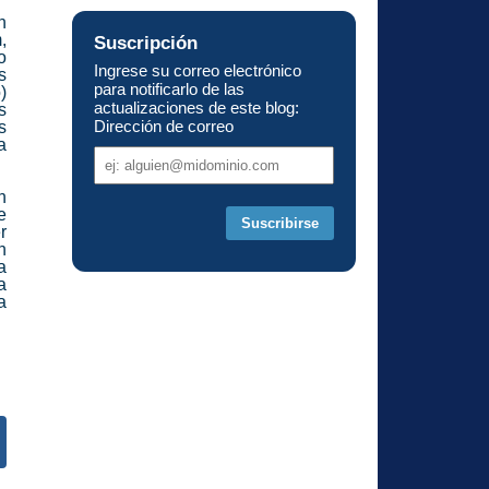
n
,
Suscripción
o
Ingrese su correo electrónico
s
para notificarlo de las
)
actualizaciones de este blog:
s
Dirección de correo
s
a
Dirección
de
correo
n
e
r
n
a
a
a
s