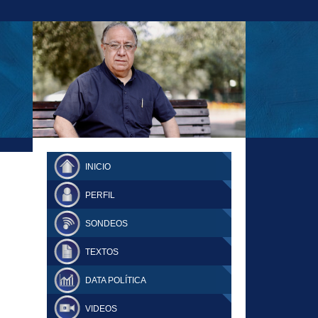
23-11-18 MAURICIO MALCA POPOVICH
FERNANDO TUESTA SUPLEMENTO
INICIO
DOMINGO
PERFIL
SONDEOS
TEXTOS
DATA POLÍTICA
VIDEOS