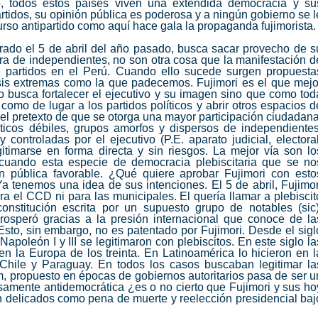
, todos estos países viven una extendida democracia y su
rtidos, su opinión pública es poderosa y a ningún gobierno se l
curso antipartido como aquí hace gala la propaganda fujimorista.
urado el 5 de abril del año pasado, busca sacar provecho de s
ora de independientes, no son otra cosa que la manifestación d
de partidos en el Perú. Cuando ello sucede surgen propuesta
risis extremas como la que padecemos. Fujimori es el que mejo
lo busca fortalecer el ejecutivo y su imagen sino que como tod
 como de lugar a los partidos políticos y abrir otros espacios d
el pretexto de que se otorga una mayor participación ciudadana
líticos débiles, grupos amorfos y dispersos de independientes
controladas por el ejecutivo (P.E. aparato judicial, electoral
egitimarse en forma directa y sin riesgos. La mejor vía son lo
 cuando esta especie de democracia plebiscitaria que se no
n pública favorable. ¿Qué quiere aprobar Fujimori con esto
tenemos una idea de sus intenciones. El 5 de abril, Fujimor
ra el CCD ni para las municipales. El quería llamar a plebiscit
onstitución escrita por un supuesto grupo de notables (sic)
osperó gracias a la presión internacional que conoce de la
Esto, sin embargo, no es patentado por Fujimori. Desde el sigl
poleón I y III se legitimaron con plebiscitos. En este siglo la
n en la Europa de los treinta. En Latinoamérica lo hicieron en l
Chile y Paraguay. En todos los casos buscaban legitimar la
m, propuesto en épocas de gobiernos autoritarios pasa de ser u
mente antidemocrática ¿es o no cierto que Fujimori y sus ho
n delicados como pena de muerte y reelección presidencial baj