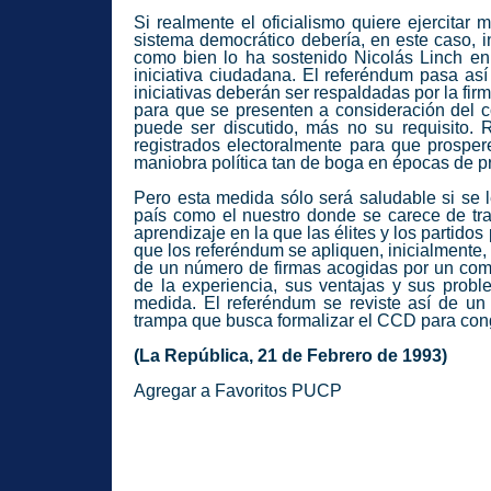
Si realmente el oficialismo quiere ejercita
sistema democrático debería, en este caso, 
como bien lo ha sostenido Nicolás Linch en 
iniciativa ciudadana. El referéndum pasa as
iniciativas deberán ser respaldadas por la fi
para que se presenten a consideración del c
puede ser discutido, más no su requisito
registrados electoralmente para que prospere
maniobra política tan de boga en épocas de pr
Pero esta medida sólo será saludable si se 
país como el nuestro donde se carece de tra
aprendizaje en la que las élites y los partido
que los referéndum se apliquen, inicialmente, 
de un número de firmas acogidas por un comi
de la experiencia, sus ventajas y sus prob
medida. El referéndum se reviste así de un 
trampa que busca formalizar el CCD para congr
(La República, 21 de Febrero de 1993)
Agregar a Favoritos PUCP