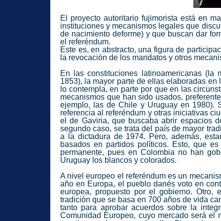
El proyecto autoritario fujimorista está en
instituciones y mecanismos legales que discu
de nacimiento deforme) y que buscan dar for
el referéndum.
Este es, en abstracto, una figura de participaci
la revocación de los mandatos y otros mecani
En las constituciones latinoamericanas (la 
1853), la mayor parte de ellas elaboradas en 
lo contempla, en parte por que en las circuns
mecanismos que han sido usados, preferente
ejemplo, las de Chile y Uruguay en 1980). 
referencia al referéndum y otras iniciativas 
el de Gaviria, que buscaba abrir espacios d
segundo caso, se trata del país de mayor trad
a la dictadura de 1974. Pero, además, est
basados en partidos políticos. Esto, que es
permanente, pues en Colombia no han gobe
Uruguay los blancos y colorados.
A nivel europeo el referéndum es un mecanism
año en Europa, el pueblo danés voto en cont
europea, propuesto por el gobierno. Otro, e
tradición que se basa en 700 años de vida can
tanto para aprobar acuerdos sobre la integr
Comunidad Europeo, cuyo mercado será el m