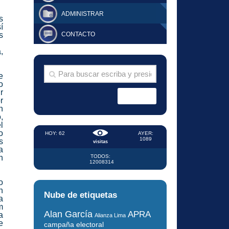
ADMINISTRAR
s
í
s
CONTACTO
,
e
o
r
r
n
,
l
o
HOY: 62
AYER:
1089
s
visitas
a
n
TODOS:
12008314
o
n
Nube de etiquetas
a
m
Alan García
APRA
a
Alianza Lima
e
campaña electoral