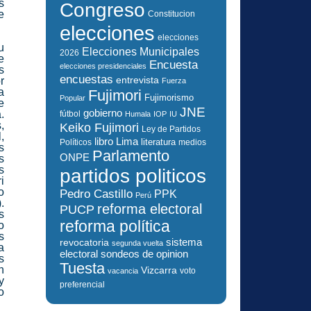
s
Congreso
e
Constitucion
elecciones
elecciones
u
Elecciones Municipales
2026
e
Encuesta
elecciones presidenciales
s
encuestas
r
entrevista
Fuerza
a
Fujimori
Fujimorismo
Popular
e
JNE
gobierno
.
fútbol
Humala
IOP
IU
,
Keiko Fujimori
Ley de Partidos
,
libro
Lima
literatura
Políticos
medios
s
Parlamento
ONPE
s
s
partidos politicos
i
o
Pedro Castillo
PPK
Perú
.
reforma electoral
PUCP
s
reforma política
o
s
sistema
revocatoria
segunda vuelta
a
electoral
sondeos de opinion
s
Tuesta
n
Vizcarra
voto
vacancia
y
preferencial
o