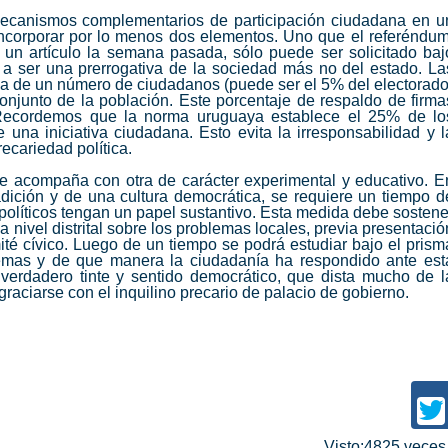
r mecanismos complementarios de participación ciudadana en u
incorporar por lo menos dos elementos. Uno que el referéndum
un artículo la semana pasada, sólo puede ser solicitado baj
í a ser una prerrogativa de la sociedad más no del estado. La
rma de un número de ciudadanos (puede ser el 5% del electorado
onjunto de la población. Este porcentaje de respaldo de firma
. Recordemos que la norma uruguaya establece el 25% de lo
 una iniciativa ciudadana. Esto evita la irresponsabilidad y l
ecariedad política.
le acompaña con otra de carácter experimental y educativo. E
dición y de una cultura democrática, se requiere un tiempo d
s políticos tengan un papel sustantivo. Esta medida debe sostene
a nivel distrital sobre los problemas locales, previa presentació
té cívico. Luego de un tiempo se podrá estudiar bajo el prism
lemas y de que manera la ciudadanía ha respondido ante est
verdadero tinte y sentido democrático, que dista mucho de l
aciarse con el inquilino precario de palacio de gobierno.
Visto:4825 vece