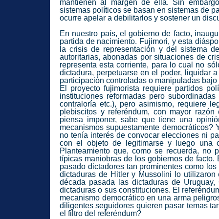
mantienen al margen de ella. Sin embargo
sistemas políticos se basan en sistemas de pa
ocurre apelar a debilitarlos y sostener un dis
En nuestro país, el gobierno de facto, inaug
partida de nacimiento. Fujimori, y esta diásp
la crisis de representación y del sistema 
autoritarias, abonadas por situaciones de c
representa esta corriente, para lo cual no só
dictadura, perpetuarse en el poder, liquidar a
participación controladas o manipuladas bajo 
El proyecto fujimorista requiere partidos po
instituciones reformadas pero subordinadas y 
contraloría etc.), pero asimismo, requiere l
plebiscitos y referéndum, con mayor razón
piensa imponer, sabe que tiene una opinió
mecanismos supuestamente democráticos? Ya 
no tenía interés de convocar elecciones ni pa
con el objeto de legitimarse y luego una c
Planteamiento que, como se recuerda, no pr
típicas maniobras de los gobiernos de facto. 
pasado dictadores tan prominentes como los Na
dictaduras de Hitler y Mussolini lo utilizaro
década pasada las dictaduras de Uruguay, 
dictaduras o sus constituciones. El referéndu
mecanismo democrático en una arma peligrosa
diligentes seguidores quieren pasar temas ta
el filtro del referéndum?