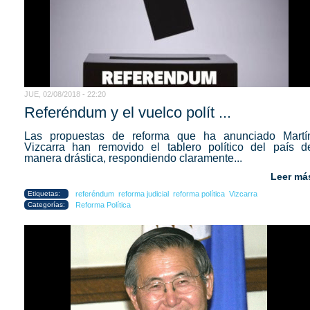
JUE, 02/08/2018 - 22:20
Referéndum y el vuelco polít ...
Las propuestas de reforma que ha anunciado Martí
Vizcarra han removido el tablero político del país d
manera drástica, respondiendo claramente...
Leer má
Etiquetas:
referéndum
reforma judicial
reforma política
Vizcarra
Categorías:
Reforma Política