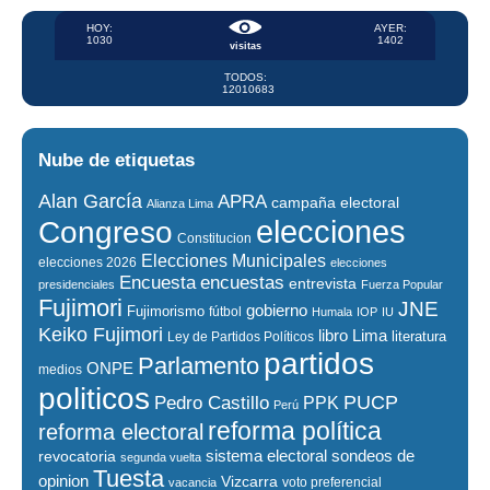
HOY:
AYER:
1030
1402
visitas
TODOS:
12010683
Nube de etiquetas
Alan García
APRA
campaña electoral
Alianza Lima
elecciones
Congreso
Constitucion
Elecciones Municipales
elecciones 2026
elecciones
encuestas
Encuesta
entrevista
presidenciales
Fuerza Popular
Fujimori
JNE
gobierno
Fujimorismo
fútbol
Humala
IOP
IU
Keiko Fujimori
libro
Lima
literatura
Ley de Partidos Políticos
partidos
Parlamento
ONPE
medios
politicos
PUCP
Pedro Castillo
PPK
Perú
reforma política
reforma electoral
sistema electoral
revocatoria
sondeos de
segunda vuelta
Tuesta
opinion
Vizcarra
voto preferencial
vacancia