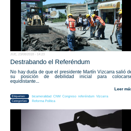
JUE, 23/08/2018 - 14:23
Destrabando el Referéndum
No hay duda de que el presidente Martín Vizcarra salió d
su posición de debilidad inicial para colocars
equidistante...
Leer má
Etiquetas:
bicameralidad
CNM
Congreso
referéndum
Vizcarra
Categorías:
Reforma Política