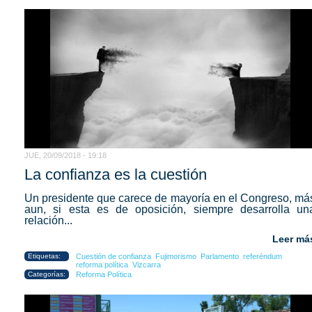
JUE, 20/09/2018 - 19:18
La confianza es la cuestión
Un presidente que carece de mayoría en el Congreso, má
aun, si esta es de oposición, siempre desarrolla un
relación...
Leer má
Etiquetas:
Cuestión de confianza
Fujimorismo
Parlamento
referéndum
reforma política
Vizcarra
Categorías:
Reforma Política