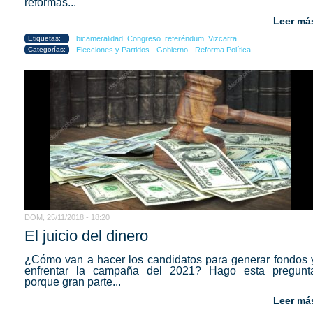
reformas...
Leer má
Etiquetas:
bicameralidad
Congreso
referéndum
Vizcarra
Categorías:
Elecciones y Partidos
Gobierno
Reforma Política
DOM, 25/11/2018 - 18:20
El juicio del dinero
¿Cómo van a hacer los candidatos para generar fondos 
enfrentar la campaña del 2021? Hago esta pregunt
porque gran parte...
Leer má