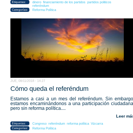
Etiquetas:
dinero
financiamiento de los partidos
partidos politicos
referéndum
Categorías:
Reforma Política
JUE, 08/11/2018 - 14:27
Cómo queda el referéndum
Estamos a casi a un mes del referéndum. Sin embargo
estamos encaminándonos a una participación ciudadana
pero sin reforma política....
Leer má
Etiquetas:
Congreso
referéndum
reforma política
Vizcarra
Categorías:
Reforma Política