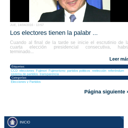
JUE, 14/04/2016 - 13:57
Los electores tienen la palabr ...
Cuando al final de la tarde se inicie el escrutinio de l
cuarta elección presidencial consecutiva, habr
terminado...
Leer má
Etiquetas:
CCD
elecciones
Fujimori
Fujimorismo
partidos politicos
reelección
referéndum
sistema de partidos
transparencia
Categorías:
Elecciones y Partidos
Página siguiente 
INICIO