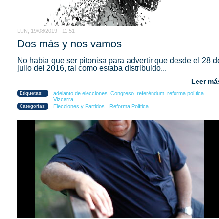
LUN, 19/08/2019 - 11:51
Dos más y nos vamos
No había que ser pitonisa para advertir que desde el 28 d
julio del 2016, tal como estaba distribuido...
Leer má
Etiquetas:
adelanto de elecciones
Congreso
referéndum
reforma política
Vizcarra
Categorías:
Elecciones y Partidos
Reforma Política