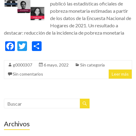
publicó las estadísticas oficiales de
pobreza monetaria estimadas a partir
de los datos de la Encuesta Nacional de
Hogares de 2021. Un resultado a
destacar: reducción de la incidencia de pobreza monetaria
F
T
C
ac
w
o
e
itt
m
g0000307
6 mayo, 2022
Sin categoría
b
er
p
Sin comentarios
Leer más
o
ar
o
ti
k
r
Archivos