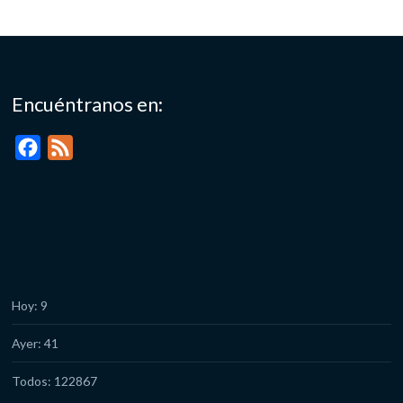
Encuéntranos en:
F
F
a
e
c
e
e
d
b
o
o
Hoy: 9
k
Ayer: 41
Todos: 122867