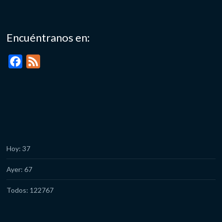
Encuéntranos en:
F
F
a
e
c
e
e
d
b
o
o
Hoy: 37
k
Ayer: 67
Todos: 122767