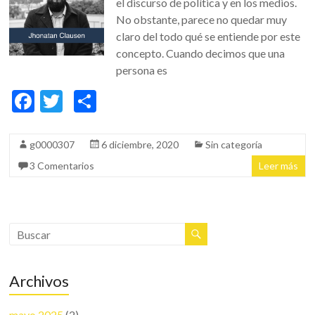
el discurso de política y en los medios.
No obstante, parece no quedar muy
claro del todo qué se entiende por este
concepto. Cuando decimos que una
persona es
F
T
C
ac
w
o
e
itt
m
g0000307
6 diciembre, 2020
Sin categoría
b
er
p
3 Comentarios
Leer más
o
ar
o
ti
k
r
Archivos
mayo 2025
(2)