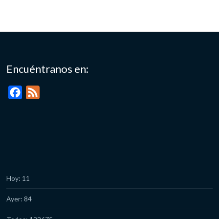
Encuéntranos en:
F
F
a
e
c
e
e
d
b
o
o
Hoy: 11
k
Ayer: 84