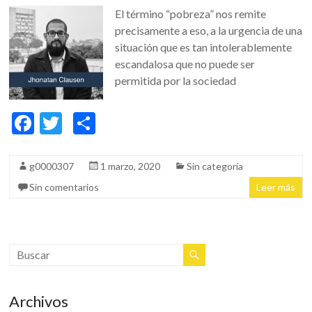
El término “pobreza” nos remite
precisamente a eso, a la urgencia de una
situación que es tan intolerablemente
escandalosa que no puede ser
permitida por la sociedad
F
T
C
ac
w
o
e
itt
m
g0000307
1 marzo, 2020
Sin categoría
b
er
p
Sin comentarios
Leer más
o
ar
o
ti
k
r
Archivos