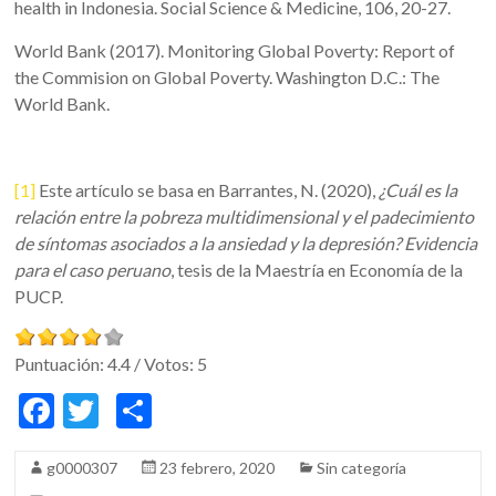
health in Indonesia. Social Science & Medicine, 106, 20-27.
World Bank (2017). Monitoring Global Poverty: Report of
the Commision on Global Poverty. Washington D.C.: The
World Bank.
[1]
Este artículo se basa en Barrantes, N. (2020),
¿Cuál es la
relación entre la pobreza multidimensional y el padecimiento
de síntomas asociados a la ansiedad y la depresión? Evidencia
para el caso peruano
, tesis de la Maestría en Economía de la
PUCP.
Puntuación:
4.4
/ Votos:
5
F
T
C
ac
w
o
g0000307
23 febrero, 2020
Sin categoría
e
itt
m