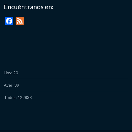
Encuéntranos en:
F
F
a
e
c
e
e
d
b
o
o
Hoy: 20
k
Ayer: 39
Todos: 122838