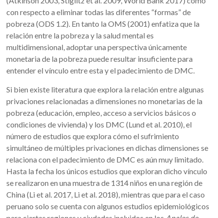
(Atkinson 2003, Stiglitz et al. 2009, World Bank 2017) como
con respecto a eliminar todas las diferentes “formas” de
pobreza (ODS 1.2). En tanto la OMS (2001) enfatiza que la
relación entre la pobreza y la salud mental es
multidimensional, adoptar una perspectiva únicamente
monetaria de la pobreza puede resultar insuficiente para
entender el vínculo entre esta y el padecimiento de DMC.
Si bien existe literatura que explora la relación entre algunas
privaciones relacionadas a dimensiones no monetarias de la
pobreza (educación, empleo, acceso a servicios básicos o
condiciones de vivienda) y los DMC (Lund et al. 2010), el
número de estudios que explora cómo el sufrimiento
simultáneo de múltiples privaciones en dichas dimensiones se
relaciona con el padecimiento de DMC es aún muy limitado.
Hasta la fecha los únicos estudios que exploran dicho vínculo
se realizaron en una muestra de 1314 niños en una región de
China (Li et al. 2017, Li et al. 2018), mientras que para el caso
peruano solo se cuenta con algunos estudios epidemiológicos
para ciertas regiones y ciudades incluidos en los
Anales de