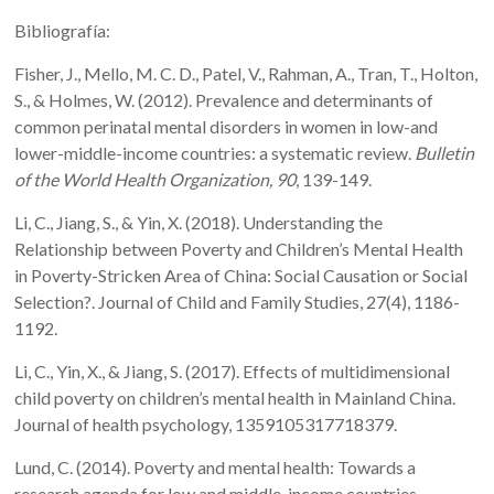
Bibliografía:
Fisher, J., Mello, M. C. D., Patel, V., Rahman, A., Tran, T., Holton,
S., & Holmes, W. (2012). Prevalence and determinants of
common perinatal mental disorders in women in low-and
lower-middle-income countries: a systematic review.
Bulletin
of the World Health Organization, 90
, 139-149.
Li, C., Jiang, S., & Yin, X. (2018). Understanding the
Relationship between Poverty and Children’s Mental Health
in Poverty-Stricken Area of China: Social Causation or Social
Selection?. Journal of Child and Family Studies, 27(4), 1186-
1192.
Li, C., Yin, X., & Jiang, S. (2017). Effects of multidimensional
child poverty on children’s mental health in Mainland China.
Journal of health psychology, 1359105317718379.
Lund, C. (2014). Poverty and mental health: Towards a
research agenda for low and middle-income countries.