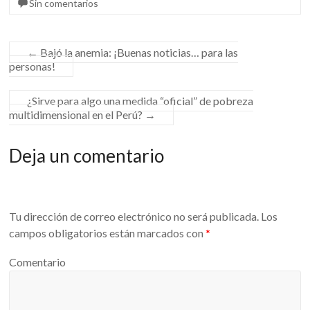
Sin comentarios
b
er
p
o
ar
o
ti
←
Bajó la anemia: ¡Buenas noticias… para las
personas!
k
r
¿Sirve para algo una medida “oficial” de pobreza
multidimensional en el Perú?
→
Deja un comentario
Tu dirección de correo electrónico no será publicada.
Los
campos obligatorios están marcados con
*
Comentario