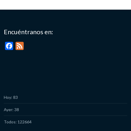
Encuéntranos en:
F
F
a
e
c
e
e
d
b
o
o
Hoy: 83
k
Ayer: 38
Todos: 122664