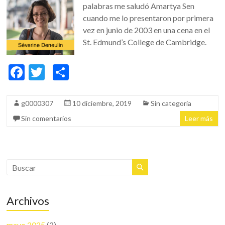
palabras me saludó Amartya Sen
cuando me lo presentaron por primera
vez en junio de 2003 en una cena en el
St. Edmund’s College de Cambridge.
F
T
C
ac
w
o
e
itt
m
g0000307
10 diciembre, 2019
Sin categoría
b
er
p
Sin comentarios
Leer más
o
ar
o
ti
k
r
Archivos
mayo 2025
(2)