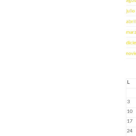
juli
abri
mar
dici
novi
L
3
10
17
24