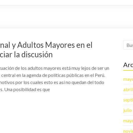
al y Adultos Mayores en el
ciar la discusión
Arc
tuación de los adultos mayores está muy lejos de ser un
central en la agenda de políticas públicas en el Perú.
may
otivos por los cuales esto es así no quedan del todo
s. Una posibilidad es que
abri
sept
juli
may
novi