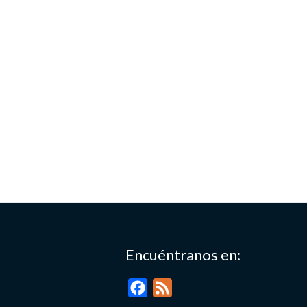
Encuéntranos en:
F
F
a
e