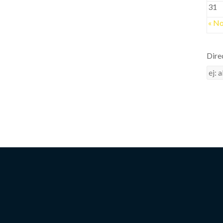
31
« N
Dire
Dire
de
corr