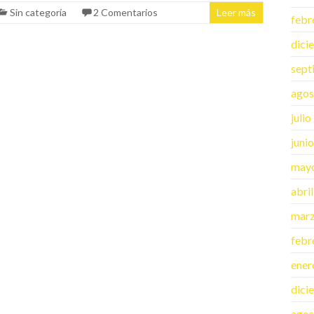
Sin categoría
2 Comentarios
Leer más
febr
dici
sept
agos
juli
juni
may
abri
mar
febr
ener
dici
agos