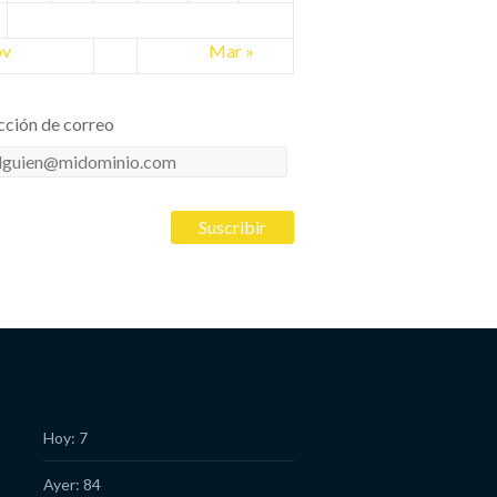
ov
Mar »
cción de correo
cción
eo
Hoy: 7
Ayer: 84