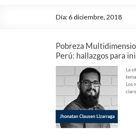
Día:
6 diciembre, 2018
Pobreza Multidimension
Perú: hallazgos para ini
La si
tema 
Los m
claro