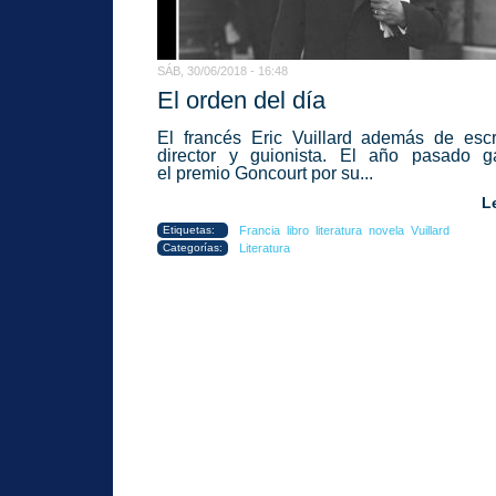
SÁB, 30/06/2018 - 16:48
El orden del día
El francés Eric Vuillard además de escr
director y guionista. El año pasado g
el premio Goncourt por su...
L
Etiquetas:
Francia
libro
literatura
novela
Vuillard
Categorías:
Literatura