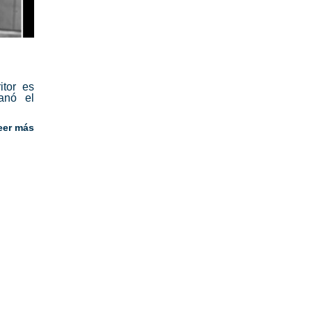
itor es
anó el
eer más