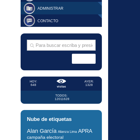
ADMINISTRAR
CONTACTO
HOY:
AYER:
648
1328
visitas
TODOS:
12011628
Nube de etiquetas
Alan García
APRA
Alianza Lima
campaña electoral