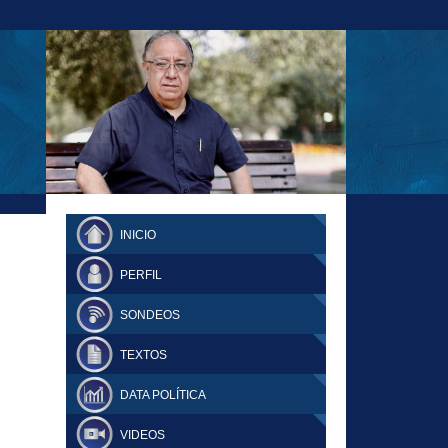
23-11-18 MAURICIO MALCA POPOVICH
FERNANDO TUESTA SUPLEMENTO
INICIO
DOMINGO
PERFIL
SONDEOS
TEXTOS
DATA POLÍTICA
VIDEOS