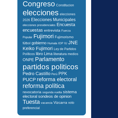
Congreso
Constitucion
elecciones
elecciones
Elecciones Municipales
2026
Encuesta
elecciones presidenciales
encuestas
entrevista
Fuerza
Fujimori
Fujimorismo
Popular
JNE
gobierno
fútbol
Humala
IOP
IU
Keiko Fujimori
Ley de Partidos
libro
Lima
literatura
Políticos
medios
Parlamento
ONPE
partidos politicos
Pedro Castillo
PPK
Perú
reforma electoral
PUCP
reforma política
sistema
revocatoria
segunda vuelta
electoral
sondeos de opinion
Tuesta
Vizcarra
voto
vacancia
preferencial