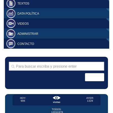
TEXTOS
DATA POLÍTICA
VIDEOS
ADMINISTRAR
CONTACTO
HOY:
AYER:
996
1328
visitas
TODOS:
12011976