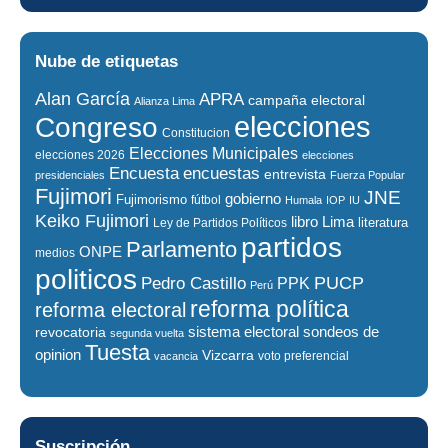
Nube de etiquetas
Alan García
APRA
campaña electoral
Alianza Lima
elecciones
Congreso
Constitucion
Elecciones Municipales
elecciones 2026
elecciones
encuestas
Encuesta
entrevista
presidenciales
Fuerza Popular
Fujimori
JNE
gobierno
Fujimorismo
fútbol
Humala
IOP
IU
Keiko Fujimori
libro
Lima
literatura
Ley de Partidos Políticos
partidos
Parlamento
ONPE
medios
politicos
PUCP
Pedro Castillo
PPK
Perú
reforma política
reforma electoral
sistema electoral
revocatoria
sondeos de
segunda vuelta
Tuesta
opinion
Vizcarra
voto preferencial
vacancia
Suscripción