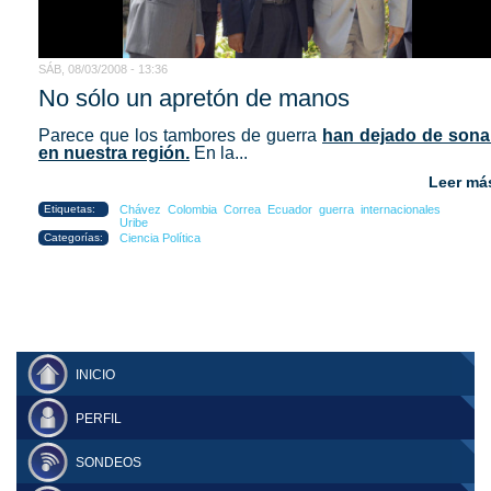
SÁB, 08/03/2008 - 13:36
No sólo un apretón de manos
Parece que los tambores de guerra
han dejado de sona
en nuestra región.
En la...
Leer má
Etiquetas:
Chávez
Colombia
Correa
Ecuador
guerra
internacionales
Uribe
Categorías:
Ciencia Política
INICIO
PERFIL
SONDEOS