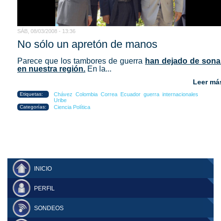
SÁB, 08/03/2008 - 13:36
No sólo un apretón de manos
Parece que los tambores de guerra
han dejado de sona
en nuestra región.
En la...
Leer má
Etiquetas:
Chávez
Colombia
Correa
Ecuador
guerra
internacionales
Uribe
Categorías:
Ciencia Política
INICIO
PERFIL
SONDEOS