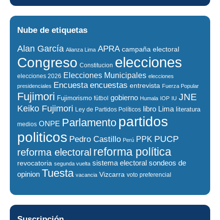
Nube de etiquetas
Alan García
APRA
campaña electoral
Alianza Lima
elecciones
Congreso
Constitucion
Elecciones Municipales
elecciones 2026
elecciones
encuestas
Encuesta
entrevista
presidenciales
Fuerza Popular
Fujimori
JNE
gobierno
Fujimorismo
fútbol
Humala
IOP
IU
Keiko Fujimori
libro
Lima
literatura
Ley de Partidos Políticos
partidos
Parlamento
ONPE
medios
politicos
PUCP
Pedro Castillo
PPK
Perú
reforma política
reforma electoral
sistema electoral
revocatoria
sondeos de
segunda vuelta
Tuesta
opinion
Vizcarra
voto preferencial
vacancia
Suscripción